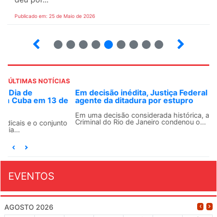
Publicado em: 25 de Maio de 2026
4
5
6
7
8
9
10
12
ÚLTIMAS NOTÍCIAS
Em decisão inédita, Justiça Federal condena ex-
agente da ditadura por estupro
Em uma decisão considerada histórica, a 2ª Vara Federal
Criminal do Rio de Janeiro condenou o...
EVENTOS
AGOSTO 2026
Dom
Seg
Ter
Qua
Qui
Sex
Sáb