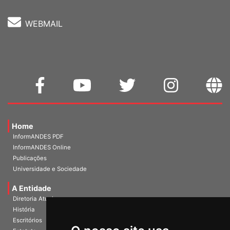
WEBMAIL
Home
InformANDES PDF
InformANDES Online
Publicações
Universidade e Sociedade
A Entidade
Diretoria Atual
História
Escritórios
Estatuto