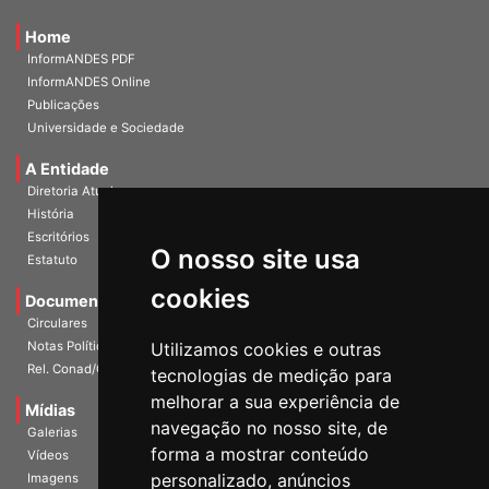
Home
InformANDES PDF
InformANDES Online
Publicações
Universidade e Sociedade
A Entidade
Diretoria Atual
História
O nosso site usa
Escritórios
Estatuto
cookies
Documentos
Circulares
Utilizamos cookies e outras
Notas Políticas
tecnologias de medição para
Rel. Conad/Congresso
melhorar a sua experiência de
navegação no nosso site, de
Mídias
Galerias
forma a mostrar conteúdo
Vídeos
personalizado, anúncios