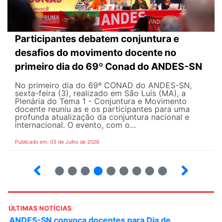
Participantes debatem conjuntura e
desafios do movimento docente no
primeiro dia do 69º Conad do ANDES-SN
No primeiro dia do 69º CONAD do ANDES-SN,
sexta-feira (3), realizado em São Luís (MA), a
Plenária do Tema 1 - Conjuntura e Movimento
docente reuniu as e os participantes para uma
profunda atualização da conjuntura nacional e
internacional. O evento, com o...
Publicado em: 03 de Julho de 2026
2
3
4
5
6
7
8
9
ÚLTIMAS NOTÍCIAS
ANDES-SN convoca docentes para Dia de