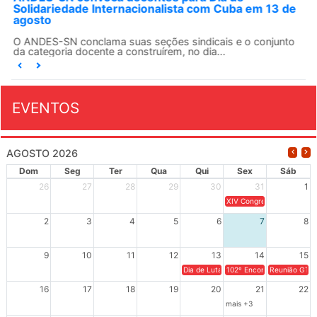
Solidariedade Internacionalista com Cuba em 13 de
agosto
O ANDES-SN conclama suas seções sindicais e o conjunto
da categoria docente a construírem, no dia...
EVENTOS
AGOSTO 2026
Dom
Seg
Ter
Qua
Qui
Sex
Sáb
26
27
28
29
30
31
1
XIV Congresso Brasileiro 
2
3
4
5
6
7
8
9
10
11
12
13
14
15
Dia de Luta em Defesa de Cuba e da S
102º Encontro da Regional
Reunião GTPE
16
17
18
19
20
21
22
mais +3