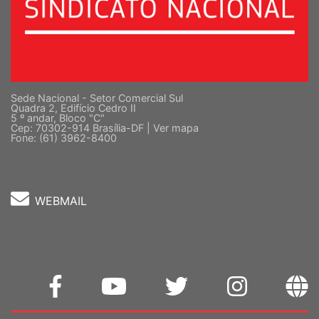
Sede Nacional - Setor Comercial Sul
Quadra 2, Edifício Cedro II
5 º andar, Bloco "C"
Cep: 70302-914 Brasília-DF |
Ver mapa
Fone: (61) 3962-8400
WEBMAIL