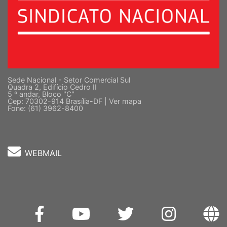
Sede Nacional - Setor Comercial Sul
Quadra 2, Edifício Cedro II
5 º andar, Bloco "C"
Cep: 70302-914 Brasília-DF |
Ver mapa
Fone: (61) 3962-8400
WEBMAIL