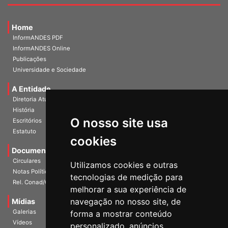
Home
InformANDES PDF
InformANDES Online
Publicações
Universidade e Sociedade
A Entidade
Diretoria Atual
História
O nosso site usa
Escritórios
Estatuto
cookies
Documentos
Circulares
Utilizamos cookies e outras
Notas Políticas
tecnologias de medição para
Rel. Conad/Congresso
melhorar a sua experiência de
navegação no nosso site, de
Mídias
Galerias
forma a mostrar conteúdo
Vídeos
personalizado, anúncios