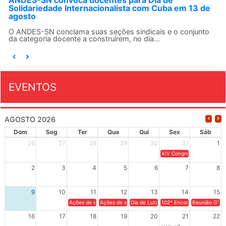
Solidariedade Internacionalista com Cuba em 13 de
agosto
O ANDES-SN conclama suas seções sindicais e o conjunto
da categoria docente a construírem, no dia...
EVENTOS
AGOSTO 2026
Dom
Seg
Ter
Qua
Qui
Sex
Sáb
26
27
28
29
30
31
1
XIV Congresso Brasileiro 
2
3
4
5
6
7
8
9
10
11
12
13
14
15
Ações de solidariedade a Cuba no Rio Grande do Sul - 100 anos 
Ações de solidariedade a Cuba no Rio Grande do Su
Dia de Luta em Defesa de Cuba e da S
102º Encontro da Regional
Reunião GTPE
16
17
18
19
20
21
22