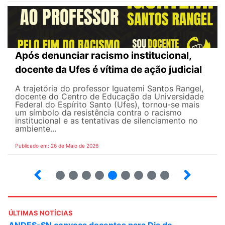
Após denunciar racismo institucional,
docente da Ufes é vítima de ação judicial
A trajetória do professor Iguatemi Santos Rangel,
docente do Centro de Educação da Universidade
Federal do Espírito Santo (Ufes), tornou-se mais
um símbolo da resistência contra o racismo
institucional e as tentativas de silenciamento no
ambiente...
Publicado em: 26 de Maio de 2026
4
5
6
7
8
9
10
12
ÚLTIMAS NOTÍCIAS
ANDES-SN convoca docentes para Dia de