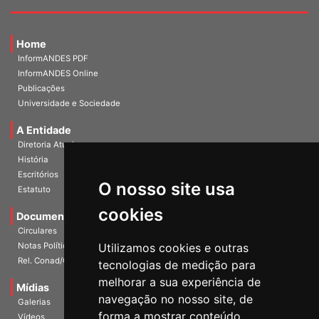
Home
InformANDES PDF
InformANDES Online
Publicações
Universidade e Sociedade
A Entidade
Diretoria Atual
História
O nosso site usa
Escritórios
Estatuto
cookies
Documentos
Circulares
Utilizamos cookies e outras
Notas Políticas
tecnologias de medição para
Rel. Conad/Congresso
melhorar a sua experiência de
navegação no nosso site, de
Mídias
Galerias
forma a mostrar conteúdo