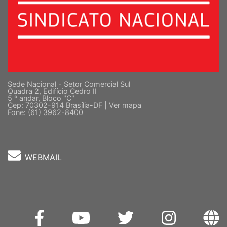
Sede Nacional - Setor Comercial Sul
Quadra 2, Edifício Cedro II
5 º andar, Bloco "C"
Cep: 70302-914 Brasília-DF |
Ver mapa
Fone: (61) 3962-8400
WEBMAIL