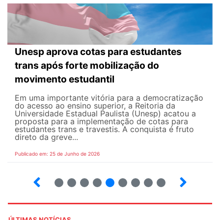
Unesp aprova cotas para estudantes
trans após forte mobilização do
movimento estudantil
Em uma importante vitória para a democratização
do acesso ao ensino superior, a Reitoria da
Universidade Estadual Paulista (Unesp) acatou a
proposta para a implementação de cotas para
estudantes trans e travestis. A conquista é fruto
direto da greve...
Publicado em: 25 de Junho de 2026
2
3
4
5
6
7
8
9
ÚLTIMAS NOTÍCIAS