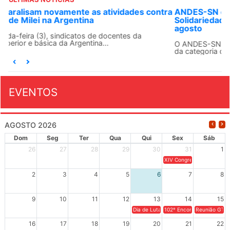
ANDES-SN convoca docentes para Dia de
Solidariedade Internacionalista com Cuba em 13 de
agosto
O ANDES-SN conclama suas seções sindicais e o conjunto
da categoria docente a construírem, no dia...
EVENTOS
AGOSTO 2026
Dom
Seg
Ter
Qua
Qui
Sex
Sáb
26
27
28
29
30
31
1
XIV Congresso Brasileiro 
2
3
4
5
6
7
8
9
10
11
12
13
14
15
Dia de Luta em Defesa de Cuba e da S
102º Encontro da Regional
Reunião GTPE