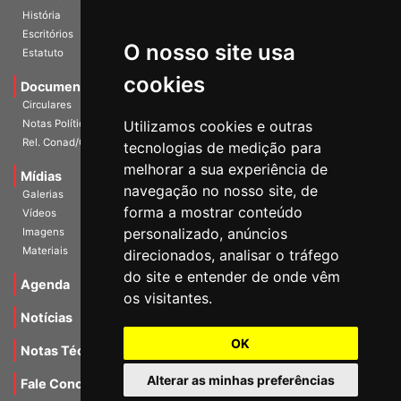
Diretoria Atual
História
O nosso site usa
Escritórios
Estatuto
cookies
Documentos
Circulares
Utilizamos cookies e outras
Notas Políticas
tecnologias de medição para
Rel. Conad/Congresso
melhorar a sua experiência de
navegação no nosso site, de
Mídias
Galerias
forma a mostrar conteúdo
Vídeos
personalizado, anúncios
Imagens
direcionados, analisar o tráfego
Materiais
do site e entender de onde vêm
os visitantes.
Agenda
Notícias
OK
Notas Técnicas
Alterar as minhas preferências
Fale Conocsco