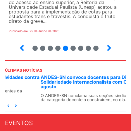
do acesso ao ensino superior, a Reitoria da
Universidade Estadual Paulista (Unesp) acatou a
proposta para a implementação de cotas para
estudantes trans e travestis. A conquista é fruto
direto da greve...
Publicado em: 25 de Junho de 2026
2
3
4
5
6
7
8
9
ÚLTIMAS NOTÍCIAS
ANDES-SN convoca docentes para Dia de
Solidariedade Internacionalista com Cuba em 13 de
agosto
O ANDES-SN conclama suas seções sindicais e o conjunto
da categoria docente a construírem, no dia...
EVENTOS