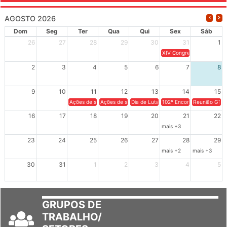
AGOSTO 2026
Dom
Seg
Ter
Qua
Qui
Sex
Sáb
26
27
28
29
30
31
1
XIV Congresso Brasileiro 
2
3
4
5
6
7
8
9
10
11
12
13
14
15
Ações de solidariedade a Cuba no Rio Grande do Sul - 100 anos 
Ações de solidariedade a Cuba no Rio Grande do Su
Dia de Luta em Defesa de Cuba e da S
102º Encontro da Regional
Reunião GTPE
16
17
18
19
20
21
22
mais +3
23
24
25
26
27
28
29
mais +2
mais +3
30
31
1
2
3
4
5
GRUPOS DE
TRABALHO/