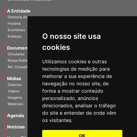
Universidade e Sociedade
A Entidade
Diretoria Atual
História
O nosso site usa
Escritórios
Estatuto
cookies
Documentos
Circulares
Utilizamos cookies e outras
Notas Políticas
tecnologias de medição para
Rel. Conad/Congresso
melhorar a sua experiência de
navegação no nosso site, de
Mídias
Galerias
forma a mostrar conteúdo
Vídeos
personalizado, anúncios
Imagens
direcionados, analisar o tráfego
Materiais
do site e entender de onde vêm
os visitantes.
Agenda
Notícias
OK