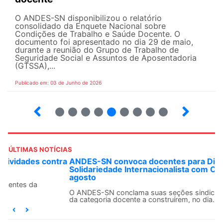
O ANDES-SN disponibilizou o relatório
consolidado da Enquete Nacional sobre
Condições de Trabalho e Saúde Docente. O
documento foi apresentado no dia 29 de maio,
durante a reunião do Grupo de Trabalho de
Seguridade Social e Assuntos de Aposentadoria
(GTSSA),...
Publicado em: 03 de Junho de 2026
3
4
5
6
7
8
9
10
ÚLTIMAS NOTÍCIAS
ANDES-SN convoca docentes para Dia de
Solidariedade Internacionalista com Cuba em 13 de
agosto
O ANDES-SN conclama suas seções sindicais e o conjunto
da categoria docente a construírem, no dia...