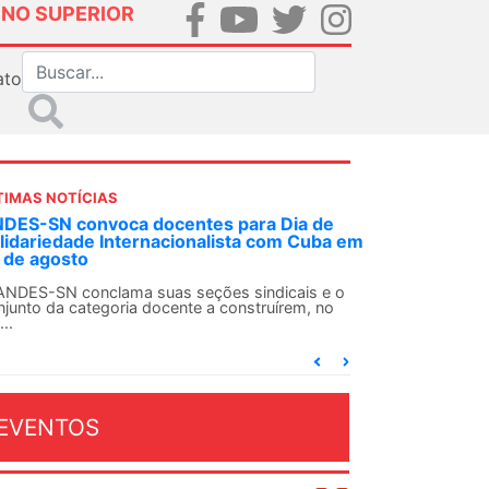
INO SUPERIOR
ato
TIMAS NOTÍCIAS
 decisão inédita, Justiça Federal condena
-agente da ditadura por estupro
 uma decisão considerada histórica, a 2ª Vara
deral Criminal do Rio de Janeiro condenou o...
EVENTOS
OSTO 2026