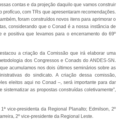
ssas contas e da projeção daquilo que vamos construir
to profícuo, com TRs que apresentaram recomendações.
ambém, foram construídos novos itens para aprimorar o
tas, considerando que o Conad é a nossa instância de
te e positiva que levamos para o encerramento do 69º
destacou a criação da Comissão que irá elaborar uma
a metodologia dos Congressos e Conads do ANDES-SN.
s que acumulamos nos dois últimos seminários sobre as
inistrativas do sindicato. A criação dessa comissão,
es eleitos aqui no Conad –, será importante para dar
 sistematizar as propostas construídas coletivamente”,
 vice-presidenta da Regional Planalto; Edmilson, 2º
rreira, 2º vice-presidente da Regional Leste.