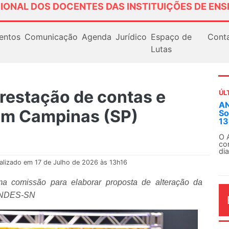
IONAL DOS DOCENTES DAS INSTITUIÇÕES DE ENS
entos
Comunicação
Agenda
Jurídico
Espaço de
Cont
Lutas
restação de contas e
ÚL
Em
em Campinas (SP)
ex
Em
Fe
alizado em 17 de Julho de 2026 às 13h16
a comissão para elaborar proposta de alteração da
 ANDES-SN
AG