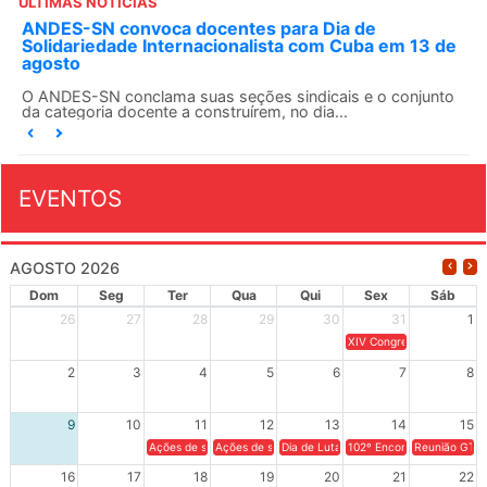
ÚLTIMAS NOTÍCIAS
ANDES-SN convoca docentes para Dia de
Solidariedade Internacionalista com Cuba em 13 de
agosto
O ANDES-SN conclama suas seções sindicais e o conjunto
da categoria docente a construírem, no dia...
EVENTOS
AGOSTO 2026
Dom
Seg
Ter
Qua
Qui
Sex
Sáb
26
27
28
29
30
31
1
XIV Congresso Brasileiro 
2
3
4
5
6
7
8
9
10
11
12
13
14
15
Ações de solidariedade a Cuba no Rio Grande do Sul - 100 anos 
Ações de solidariedade a Cuba no Rio Grande do Su
Dia de Luta em Defesa de Cuba e da S
102º Encontro da Regional
Reunião GTPE