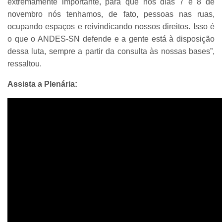
extremamente importante, para que nos dias 7 e 8 de
novembro nós tenhamos, de fato, pessoas nas ruas,
ocupando espaços e reivindicando nossos direitos. Isso é
o que o ANDES-SN defende e a gente está à disposição
dessa luta, sempre a partir da consulta às nossas bases”,
ressaltou.
Assista a Plenária: