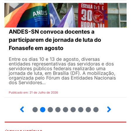
ANDES-SN convoca docentes a
participarem de jornada de luta do
Fonasefe em agosto
Entre os dias 10 e 13 de agosto, diversas
entidades representativas das servidoras e dos
servidores públicos federais realizarão uma
jornada de luta, em Brasília (DF). A mobilização,
organizada pelo Fórum das Entidades Nacionais
dos Servidores...
Publicado em: 21 de Julho de 2026
2
3
4
5
6
7
8
9