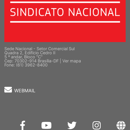
Sede Nacional - Setor Comercial Sul
Quadra 2, Edifício Cedro II
5 º andar, Bloco "C"
Cep: 70302-914 Brasília-DF |
Ver mapa
Fone: (61) 3962-8400
WEBMAIL