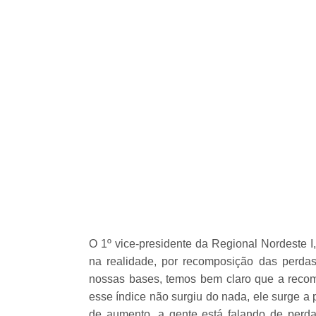
O 1º vice-presidente da Regional Nordeste 
na realidade, por recomposição das perda
nossas bases, temos bem claro que a recom
esse índice não surgiu do nada, ele surge a 
de aumento, a gente está falando de perda