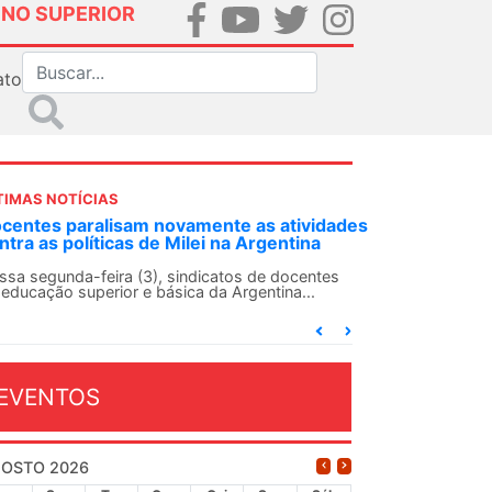
INO SUPERIOR
ato
TIMAS NOTÍCIAS
DES-SN convoca docentes para Dia de
lidariedade Internacionalista com Cuba em
 de agosto
ANDES-SN conclama suas seções sindicais e o
njunto da categoria docente a construírem, no
...
EVENTOS