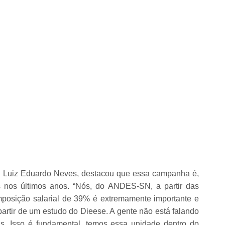
I, Luiz Eduardo Neves, destacou que essa campanha é,
s nos últimos anos. “Nós, do ANDES-SN, a partir das
posição salarial de 39% é extremamente importante e
partir de um estudo do Dieese. A gente não está falando
s. Isso é fundamental, temos essa unidade dentro do