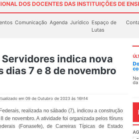
IONAL DOS DOCENTES DAS INSTITUIÇÕES DE ENS
entos
Comunicação
Agenda
Jurídico
Espaço de
Cont
Lutas
 Servidores indica nova
ÚL
AN
s dias 7 e 8 de novembro
So
13
O 
co
dia
tualizado em 09 de Outubro de 2023 às 16h14
Federais, realizada no sábado (7), indicou a construção
8 de novembro. A atividade foi organizada pelos fóruns
derais (Fonasefe), de Carreiras Típicas de Estado