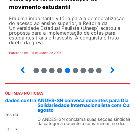
movimento estudantil
Em uma importante vitória para a democratização
do acesso ao ensino superior, a Reitoria da
Universidade Estadual Paulista (Unesp) acatou a
proposta para a implementação de cotas para
estudantes trans e travestis. A conquista é fruto
direto da greve...
Publicado em: 25 de Junho de 2026
2
3
4
5
6
7
8
9
ÚLTIMAS NOTÍCIAS
ANDES-SN convoca docentes para Dia de
Solidariedade Internacionalista com Cuba em 13 de
agosto
O ANDES-SN conclama suas seções sindicais e o conjunto
da categoria docente a construírem, no dia...