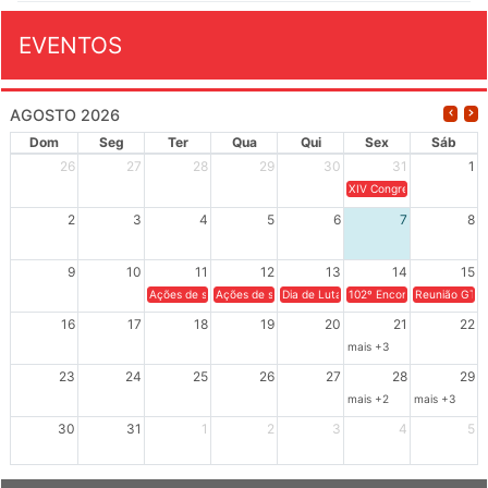
EVENTOS
AGOSTO 2026
Dom
Seg
Ter
Qua
Qui
Sex
Sáb
26
27
28
29
30
31
1
XIV Congresso Brasileiro 
2
3
4
5
6
7
8
9
10
11
12
13
14
15
Ações de solidariedade a Cuba no Rio Grande do Sul - 100 anos 
Ações de solidariedade a Cuba no Rio Grande do Su
Dia de Luta em Defesa de Cuba e da S
102º Encontro da Regional
Reunião GTPE
16
17
18
19
20
21
22
mais +3
23
24
25
26
27
28
29
mais +2
mais +3
30
31
1
2
3
4
5