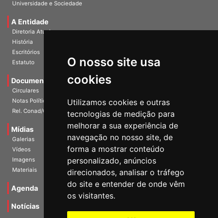
Publicações
Universidade e Sociedade
A Entidade
Diretoria Atual
História
O nosso site usa
Escritórios
Estatuto
cookies
Documentos
Circulares
Utilizamos cookies e outras
Notas Políticas
tecnologias de medição para
Rel. Conad/Congresso
melhorar a sua experiência de
navegação no nosso site, de
Mídias
Galerias
forma a mostrar conteúdo
Vídeos
personalizado, anúncios
Imagens
direcionados, analisar o tráfego
Materiais
do site e entender de onde vêm
os visitantes.
Agenda
Notícias