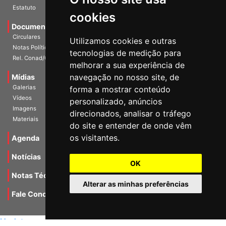
Estatuto
cookies
Documentos
Circulares
Utilizamos cookies e outras
Notas Políticas
tecnologias de medição para
Rel. Conad/Congresso
melhorar a sua experiência de
navegação no nosso site, de
Mídias
Galerias
forma a mostrar conteúdo
Vídeos
personalizado, anúncios
Imagens
direcionados, analisar o tráfego
Materiais
do site e entender de onde vêm
os visitantes.
Agenda
Notícias
OK
Notas Técnicas
Alterar as minhas preferências
Fale Conocsco
MANTIDO POR Camaleão Soft
Update cookies preferences