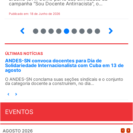
campanha "Sou Docente Antirracista", o...
Publicado em: 18 de Junho de 2026
2
3
4
5
6
7
8
9
10
ÚLTIMAS NOTÍCIAS
ANDES-SN convoca docentes para Dia de
Solidariedade Internacionalista com Cuba em 13 de
agosto
O ANDES-SN conclama suas seções sindicais e o conjunto
da categoria docente a construírem, no dia...
EVENTOS
AGOSTO 2026