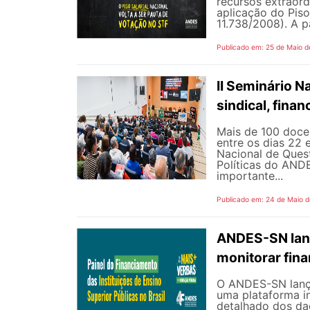
recursos extraord
aplicação do Piso 
11.738/2008). A p
Publicado em: 25 de Maio d
II Seminário 
sindical, fina
Mais de 100 docen
entre os dias 22 
Nacional de Quest
Políticas do AND
importante...
Publicado em: 24 de Maio 
ANDES-SN lanç
monitorar fin
O ANDES-SN lançou
uma plataforma i
detalhado dos dad