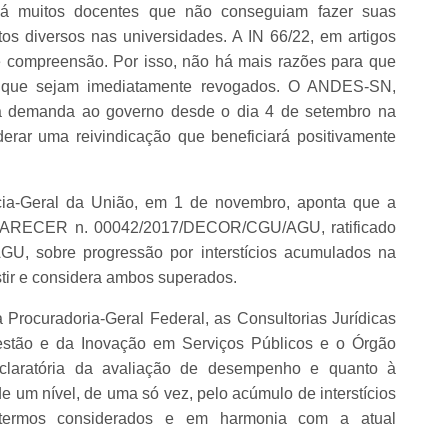
. Há muitos docentes que não conseguiam fazer suas
s diversos nas universidades. A IN 66/22, em artigos
e compreensão. Por isso, não há mais razões para que
-se que sejam imediatamente revogados. O ANDES-SN,
ta demanda ao governo desde o dia 4 de setembro na
erar uma reivindicação que beneficiará positivamente
cia-Geral da União, em 1 de novembro, aponta que a
 PARECER n. 00042/2017/DECOR/CGU/AGU, ratificado
U, sobre progressão por interstícios acumulados na
istir e considera ambos superados.
 Procuradoria-Geral Federal, as Consultorias Jurídicas
estão e da Inovação em Serviços Públicos e o Órgão
claratória da avaliação de desempenho e quanto à
e um nível, de uma só vez, pelo acúmulo de interstícios
s termos considerados e em harmonia com a atual