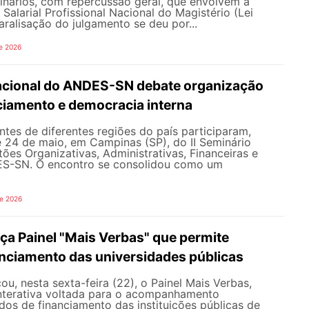
inários, com repercussão geral, que envolvem a
Salarial Profissional Nacional do Magistério (Lei
aralisação do julgamento se deu por...
e 2026
Nacional do ANDES-SN debate organização
nciamento e democracia interna
tes de diferentes regiões do país participaram,
e 24 de maio, em Campinas (SP), do II Seminário
ões Organizativas, Administrativas, Financeiras e
ES-SN. O encontro se consolidou como um
de 2026
a Painel "Mais Verbas" que permite
anciamento das universidades públicas
, nesta sexta-feira (22), o Painel Mais Verbas,
nterativa voltada para o acompanhamento
os de financiamento das instituições públicas de