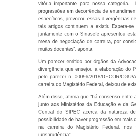
vitória importante para nossa categoria
progressões em decorrência de entendimento
específicos, provocou essas divergências d
tais artigos continuem a existir. Espera
juntamente com o Sinasefe apresentou es
mesa de negociação de carreira, por consid
muitos docentes”, aponta.
Um parecer emitido por órgãos da Advoca
divergência que ensejou a elaboração do
pelo parecer n. 00096/2018/DECOR/CGU/AG
carreira do Magistério Federal, deixou de ex
Além disso, afirma que “há consenso entre a
junto aos Ministérios da Educação e da G
Central do SIPEC acerca da natureza de
possibilidade de haver progressão em mais d
na carreira do Magistério Federal, no
jurisprudência”.