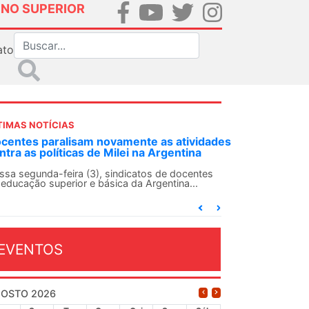
INO SUPERIOR
ato
TIMAS NOTÍCIAS
NDES-SN convoca docentes para Dia de
olidariedade Internacionalista com Cuba em
3 de agosto
ANDES-SN conclama suas seções sindicais e o
njunto da categoria docente a construírem, no
a...
EVENTOS
OSTO 2026