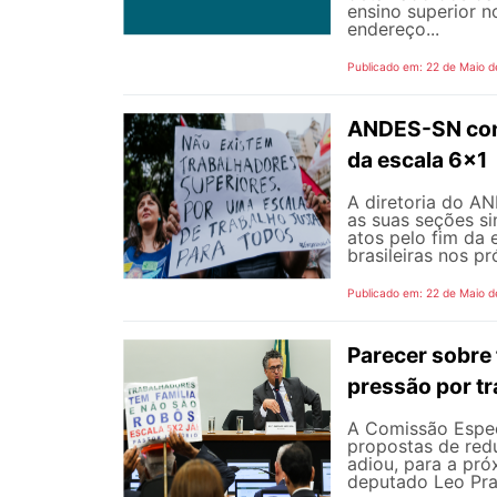
ensino superior n
endereço...
Publicado em: 22 de Maio d
ANDES-SN conv
da escala 6x1
A diretoria do A
as suas seções si
atos pelo fim da 
brasileiras nos p
Publicado em: 22 de Maio d
Parecer sobre 
pressão por tr
A Comissão Espec
propostas de redu
adiou, para a pró
deputado Leo Pra