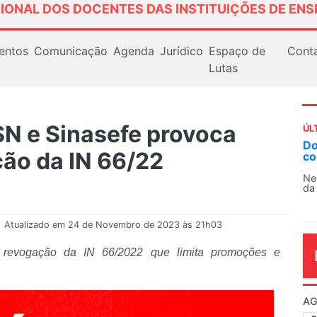
IONAL DOS DOCENTES DAS INSTITUIÇÕES DE ENS
entos
Comunicação
Agenda
Jurídico
Espaço de
Cont
Lutas
N e Sinasefe provoca
ÚL
Docentes paralisam novamente as atividades
A
ão da IN 66/22
contra as políticas de Milei na Argentina
S
1
Nessa segunda-feira (3), sindicatos de docentes
da educação superior e básica da Argentina...
O 
co
di
.
Atualizado em 24 de Novembro de 2023 às 21h03
 revogação da IN 66/2022 que limita promoções e
AG