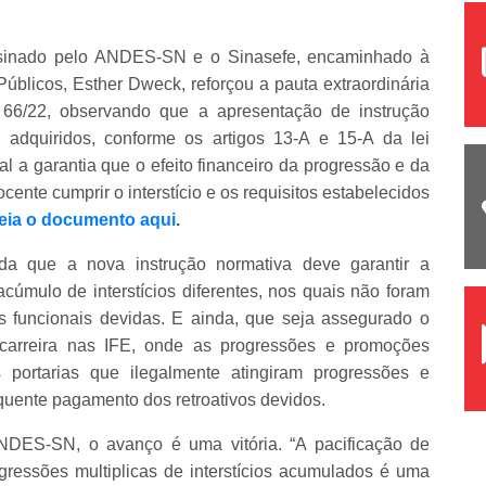
ssinado pelo ANDES-SN e o Sinasefe, encaminhado à
úblicos, Esther Dweck, reforçou a pauta extraordinária
 66/22, observando que a apresentação de instrução
os adquiridos, conforme os artigos 13-A e 15-A da lei
l a garantia que o efeito financeiro da progressão e da
cente cumprir o interstício e os requisitos estabelecidos
eia o documento aqui
.
inda que a nova instrução normativa deve garantir a
cúmulo de interstícios diferentes, nos quais não foram
 funcionais devidas. E ainda, que seja assegurado o
carreira nas IFE, onde as progressões e promoções
 portarias que ilegalmente atingiram progressões e
uente pagamento dos retroativos devidos.
ANDES-SN, o avanço é uma vitória. “A pacificação de
gressões multiplicas de interstícios acumulados é uma