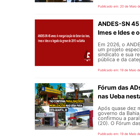
Publicado em: 20 de Maio d
ANDES-SN 45 a
Imes e Ides e 
Em 2026, o ANDES
um projeto especi
sindicato e sua r
pública e da cate
Publicado em: 19 de Maio d
Fórum das ADs
nas Ueba nest
Após quase dez m
governo da Bahia
confirmou a para
(20). O Fórum das
Publicado em: 19 de Maio d