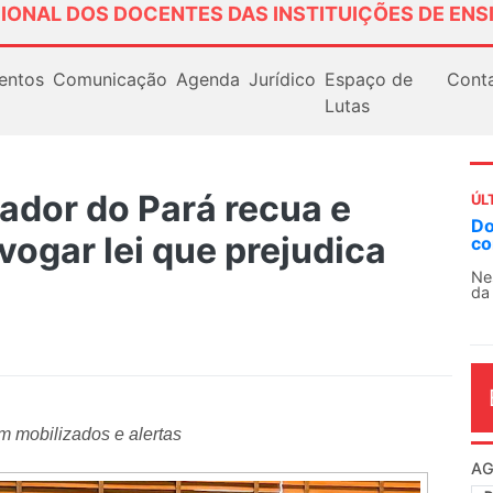
IONAL DOS DOCENTES DAS INSTITUIÇÕES DE ENS
entos
Comunicação
Agenda
Jurídico
Espaço de
Cont
Lutas
ador do Pará recua e
ÚL
AN
vogar lei que prejudica
So
13
O 
co
dia
 mobilizados e alertas