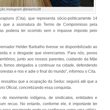
ção instagram @lobatto28
apiuns (Cita), que representa sócio-politicamente 14
ou que a assinatura do Termo de Compromisso pela
s poderia ter ocorrido sem o impasse imposto pelo
vernador Helder Barbalho tivesse se disponibilizado ao
 corda e o desgaste que vivenciamos. Para nós, povos
rritórios, junto aos nossos parentes, cuidando da Mãe
te, fomos obrigados a continuar na cidade, defendendo
estas e rios e adie o final do mundo”, informou o Cita.
ressaltou que a ocupação da Seduc seguirá até que a
io Oficial, concretizando essa conquista.
 do movimento indígena, de sindicatos, entidades e
 um recuo. No entanto, conforme ele, é importante ter
e esse movimento pode se configurar como uma vitória,