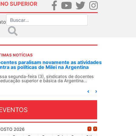
INO SUPERIOR
ato
TIMAS NOTÍCIAS
DES-SN convoca docentes para Dia de
lidariedade Internacionalista com Cuba em
 de agosto
ANDES-SN conclama suas seções sindicais e o
njunto da categoria docente a construírem, no
...
EVENTOS