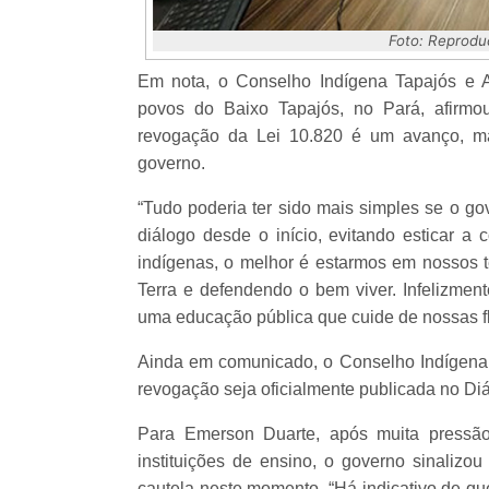
Foto: Reprodu
Em nota, o Conselho Indígena Tapajós e Ar
povos do Baixo Tapajós, no Pará, afirm
revogação da Lei 10.820 é um avanço, ma
governo.
“Tudo poderia ter sido mais simples se o go
diálogo desde o início, evitando esticar a
indígenas, o melhor é estarmos em nossos te
Terra e defendendo o bem viver. Infelizmen
uma educação pública que cuide de nossas flor
Ainda em comunicado, o Conselho Indígena 
revogação seja oficialmente publicada no Diár
Para Emerson Duarte, após muita pressão
instituições de ensino, o governo sinalizou
cautela neste momento. “Há indicativo de qu