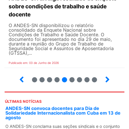
sobre condições de trabalho e saúde
docente
O ANDES-SN disponibilizou o relatório
consolidado da Enquete Nacional sobre
Condições de Trabalho e Saúde Docente. O
documento foi apresentado no dia 29 de maio,
durante a reunião do Grupo de Trabalho de
Seguridade Social e Assuntos de Aposentadoria
(GTSSA),...
Publicado em: 03 de Junho de 2026
3
4
5
6
7
8
9
10
ÚLTIMAS NOTÍCIAS
ANDES-SN convoca docentes para Dia de
Solidariedade Internacionalista com Cuba em 13 de
agosto
O ANDES-SN conclama suas seções sindicais e o conjunto