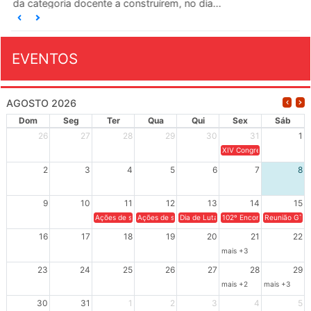
da categoria docente a construírem, no dia...
EVENTOS
AGOSTO 2026
Dom
Seg
Ter
Qua
Qui
Sex
Sáb
26
27
28
29
30
31
1
XIV Congresso Brasileiro 
2
3
4
5
6
7
8
9
10
11
12
13
14
15
Ações de solidariedade a Cuba no Rio Grande do Sul - 100 anos 
Ações de solidariedade a Cuba no Rio Grande do Su
Dia de Luta em Defesa de Cuba e da S
102º Encontro da Regional
Reunião GTPE
16
17
18
19
20
21
22
mais +3
23
24
25
26
27
28
29
mais +2
mais +3