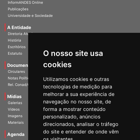
InformANDES PDF
InformANDES Online
Publicações
Universidade e Sociedade
A Entidade
Diretoria Atual
História
O nosso site usa
Escritórios
Estatuto
cookies
Documentos
Circulares
Utilizamos cookies e outras
Notas Políticas
tecnologias de medição para
Rel. Conad/Congresso
melhorar a sua experiência de
navegação no nosso site, de
Mídias
Galerias
forma a mostrar conteúdo
Vídeos
personalizado, anúncios
Imagens
direcionados, analisar o tráfego
Materiais
do site e entender de onde vêm
os visitantes.
Agenda