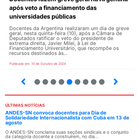
após veto a financiamento das
universidades públicas
Docentes da Argentina realizaram um dia de greve
geral, nesta quinta-feira (10), após a Câmara de
Deputados ratificar o veto do presidente de
extrema direita, Javier Milei, à Lei de
Financiamento Universitário, que recompõe os
recursos destinados às...
Publicado em: 10 de Outubro de 2024
104
105
106
107
108
109
110
112
ÚLTIMAS NOTÍCIAS
ANDES-SN convoca docentes para Dia de
Solidariedade Internacionalista com Cuba em 13 de
agosto
O ANDES-SN conclama suas seções sindicais e o conjunto
da categoria docente a construírem, no dia...