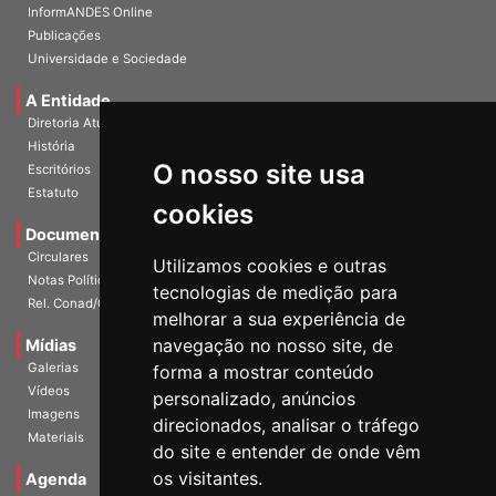
InformANDES Online
Publicações
Universidade e Sociedade
A Entidade
Diretoria Atual
História
O nosso site usa
Escritórios
Estatuto
cookies
Documentos
Circulares
Utilizamos cookies e outras
Notas Políticas
tecnologias de medição para
Rel. Conad/Congresso
melhorar a sua experiência de
navegação no nosso site, de
Mídias
Galerias
forma a mostrar conteúdo
Vídeos
personalizado, anúncios
Imagens
direcionados, analisar o tráfego
Materiais
do site e entender de onde vêm
os visitantes.
Agenda