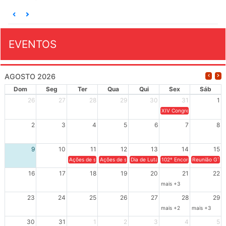
EVENTOS
AGOSTO 2026
Dom
Seg
Ter
Qua
Qui
Sex
Sáb
26
27
28
29
30
31
1
XIV Congresso Brasileiro 
2
3
4
5
6
7
8
9
10
11
12
13
14
15
Ações de solidariedade a Cuba no Rio Grande do Sul - 100 anos 
Ações de solidariedade a Cuba no Rio Grande do Su
Dia de Luta em Defesa de Cuba e da S
102º Encontro da Regional
Reunião GTPE
16
17
18
19
20
21
22
mais +3
23
24
25
26
27
28
29
mais +2
mais +3
30
31
1
2
3
4
5