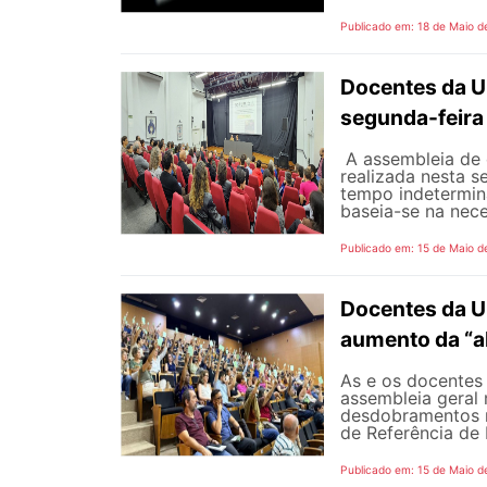
Publicado em: 18 de Maio d
Docentes da U
segunda-feira
A assembleia de 
realizada nesta s
tempo indetermina
baseia-se na nece
Publicado em: 15 de Maio d
Docentes da U
aumento da “a
As e os docentes 
assembleia geral 
desdobramentos m
de Referência de 
Publicado em: 15 de Maio d