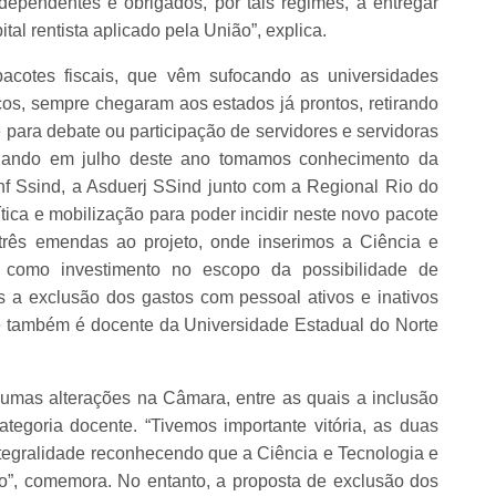
ependentes e obrigados, por tais regimes, a entregar
tal rentista aplicado pela União”, explica.
cotes fiscais, que vêm sufocando as universidades
icos, sempre chegaram aos estados já prontos, retirando
e para debate ou participação de servidores e servidoras
uando em julho deste ano tomamos conhecimento da
nf Ssind, a Asduerj SSind junto com a Regional Rio do
ica e mobilização para poder incidir neste novo pacote
 três emendas ao projeto, onde inserimos a Ciência e
 como investimento no escopo da possibilidade de
 a exclusão dos gastos com pessoal ativos e inativos
e também é docente da Universidade Estadual do Norte
umas alterações na Câmara, entre as quais a inclusão
egoria docente. “Tivemos importante vitória, as duas
tegralidade reconhecendo que a Ciência e Tecnologia e
o”, comemora. No entanto, a proposta de exclusão dos