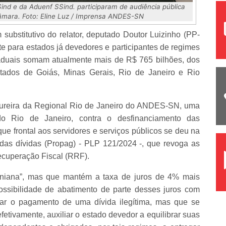
d e da Aduenf SSind. participaram de audiência pública
âmara. Foto: Eline Luz / Imprensa ANDES-SN
 substitutivo do relator, deputado Doutor Luizinho (PP-
te para estados já devedores e participantes de regimes
taduais somam atualmente mais de R$ 765 bilhões, dos
tados de Goiás, Minas Gerais, Rio de Janeiro e Rio
oureira da Regional Rio de Janeiro do ANDES-SN, uma
do Rio de Janeiro, contra o desfinanciamento das
ue frontal aos servidores e serviços públicos se deu na
as dívidas (Propag) - PLP 121/2024 -, que revoga as
Recuperação Fiscal (RRF).
oniana”, mas que mantém a taxa de juros de 4% mais
ossibilidade de abatimento de parte desses juros com
dar o pagamento de uma dívida ilegítima, mas que se
fetivamente, auxiliar o estado devedor a equilibrar suas