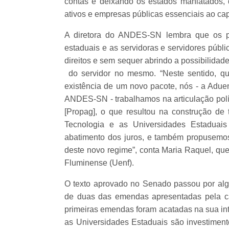
contas e deixando os estados maniatados, d
ativos e empresas públicas essenciais ao capi
A diretora do ANDES-SN lembra que os pa
estaduais e as servidoras e servidores públ
direitos e sem sequer abrindo a possibilidad
do servidor no mesmo. “Neste sentido, q
existência de um novo pacote, nós - a Adue
ANDES-SN - trabalhamos na articulação polít
[Propag], o que resultou na construção de
Tecnologia e as Universidades Estaduais
abatimento dos juros, e também propusemos
deste novo regime”, conta Maria Raquel, qu
Fluminense (Uenf).
O texto aprovado no Senado passou por alg
de duas das emendas apresentadas pela cat
primeiras emendas foram acatadas na sua in
as Universidades Estaduais são investiment