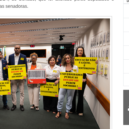
AG
das senadoras.