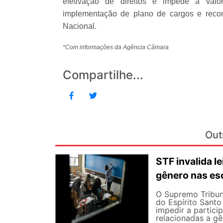
efetivação de direitos e impede a valor
implementação de plano de cargos e recomp
Nacional.
*Com informações da Agência Câmara
Compartilhe...
Out
STF invalida le
gênero nas es
O Supremo Tribuna
do Espírito Santo 
impedir a partici
relacionadas a gê