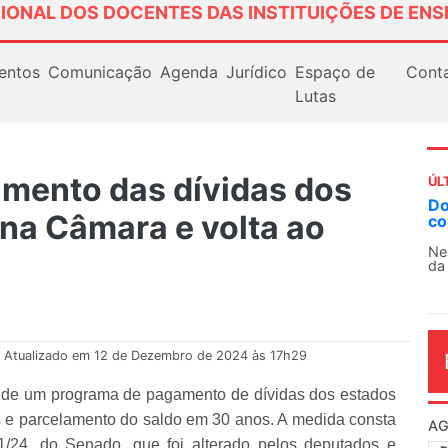
IONAL DOS DOCENTES DAS INSTITUIÇÕES DE ENS
entos
Comunicação
Agenda
Jurídico
Espaço de
Cont
Lutas
amento das dívidas dos
ÚL
AN
na Câmara e volta ao
So
13
O 
co
dia
Atualizado em 12 de Dezembro de 2024 às 17h29
 de um programa de pagamento de dívidas dos estados
 e parcelamento do saldo em 30 anos. A medida consta
/24, do Senado, que foi alterado pelos deputados e