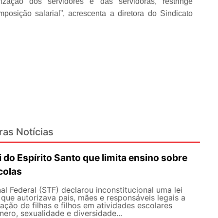
ização dos servidores e das servidoras, restringe
osição salarial”, acrescenta a diretora do Sindicato
ras Notícias
i do Espírito Santo que limita ensino sobre
colas
l Federal (STF) declarou inconstitucional uma lei
que autorizava pais, mães e responsáveis legais ​​a
pação de filhas e filhos em atividades escolares
nero, sexualidade e diversidade...