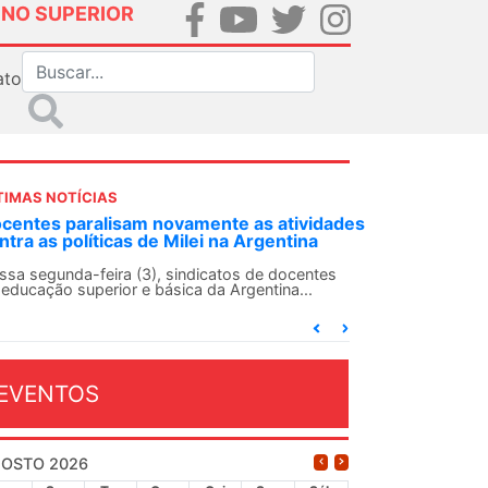
INO SUPERIOR
ato
TIMAS NOTÍCIAS
DES-SN convoca docentes para Dia de
lidariedade Internacionalista com Cuba em
 de agosto
ANDES-SN conclama suas seções sindicais e o
njunto da categoria docente a construírem, no
...
EVENTOS