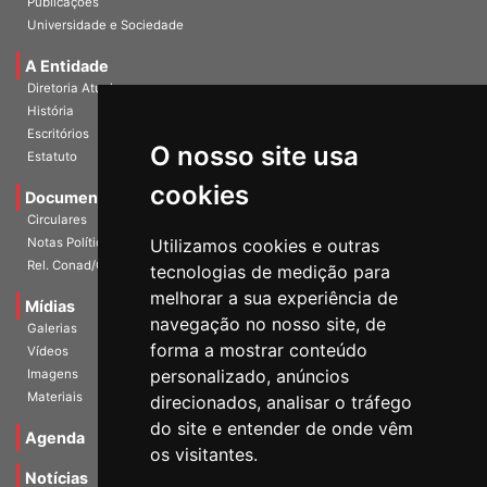
Publicações
Universidade e Sociedade
A Entidade
Diretoria Atual
História
O nosso site usa
Escritórios
Estatuto
cookies
Documentos
Circulares
Utilizamos cookies e outras
Notas Políticas
tecnologias de medição para
Rel. Conad/Congresso
melhorar a sua experiência de
navegação no nosso site, de
Mídias
Galerias
forma a mostrar conteúdo
Vídeos
personalizado, anúncios
Imagens
direcionados, analisar o tráfego
Materiais
do site e entender de onde vêm
os visitantes.
Agenda