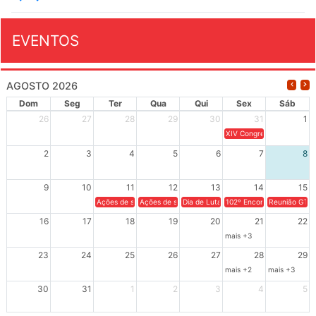
EVENTOS
AGOSTO 2026
Dom
Seg
Ter
Qua
Qui
Sex
Sáb
26
27
28
29
30
31
1
XIV Congresso Brasileiro 
2
3
4
5
6
7
8
9
10
11
12
13
14
15
Ações de solidariedade a Cuba no Rio Grande do Sul - 100 anos 
Ações de solidariedade a Cuba no Rio Grande do Su
Dia de Luta em Defesa de Cuba e da S
102º Encontro da Regional
Reunião GTPE
16
17
18
19
20
21
22
mais +3
23
24
25
26
27
28
29
mais +2
mais +3
30
31
1
2
3
4
5