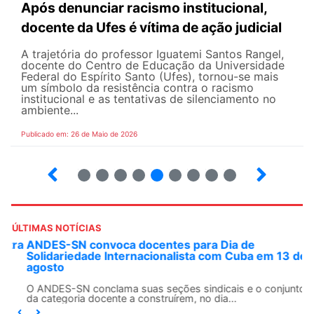
Após denunciar racismo institucional,
docente da Ufes é vítima de ação judicial
A trajetória do professor Iguatemi Santos Rangel,
docente do Centro de Educação da Universidade
Federal do Espírito Santo (Ufes), tornou-se mais
um símbolo da resistência contra o racismo
institucional e as tentativas de silenciamento no
ambiente...
Publicado em: 26 de Maio de 2026
4
5
6
7
8
9
10
12
ÚLTIMAS NOTÍCIAS
ANDES-SN convoca docentes para Dia de
Solidariedade Internacionalista com Cuba em 13 de
agosto
O ANDES-SN conclama suas seções sindicais e o conjunto
da categoria docente a construírem, no dia...