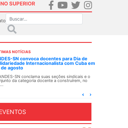
INO SUPERIOR
ato
TIMAS NOTÍCIAS
centes para Dia de
Em decisão inédita, Justiça Fe
acionalista com Cuba em
ex-agente da ditadura por est
Em uma decisão considerada históric
Federal Criminal do Rio de Janeiro c
s seções sindicais e o
cente a construírem, no
EVENTOS