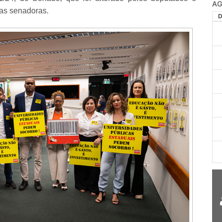
AG
das senadoras.