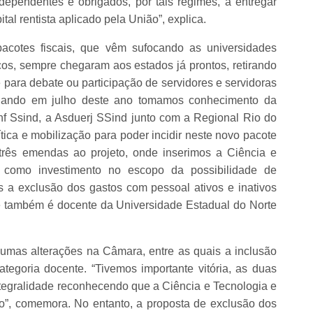
ependentes e obrigados, por tais regimes, a entregar
tal rentista aplicado pela União”, explica.
cotes fiscais, que vêm sufocando as universidades
icos, sempre chegaram aos estados já prontos, retirando
e para debate ou participação de servidores e servidoras
uando em julho deste ano tomamos conhecimento da
nf Ssind, a Asduerj SSind junto com a Regional Rio do
ica e mobilização para poder incidir neste novo pacote
 três emendas ao projeto, onde inserimos a Ciência e
 como investimento no escopo da possibilidade de
 a exclusão dos gastos com pessoal ativos e inativos
e também é docente da Universidade Estadual do Norte
umas alterações na Câmara, entre as quais a inclusão
egoria docente. “Tivemos importante vitória, as duas
tegralidade reconhecendo que a Ciência e Tecnologia e
o”, comemora. No entanto, a proposta de exclusão dos