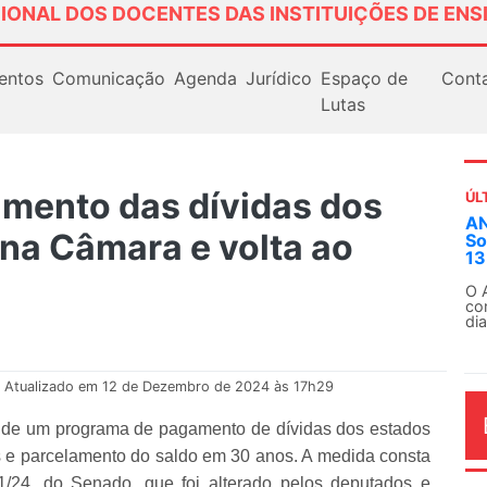
IONAL DOS DOCENTES DAS INSTITUIÇÕES DE ENS
entos
Comunicação
Agenda
Jurídico
Espaço de
Cont
Lutas
amento das dívidas dos
ÚL
ANDES-SN convoca do
na Câmara e volta ao
Solidariedade Intern
13 de agosto
O ANDES-SN conclama sua
conjunto da categoria do
dia...
Atualizado em 12 de Dezembro de 2024 às 17h29
 de um programa de pagamento de dívidas dos estados
 e parcelamento do saldo em 30 anos. A medida consta
/24, do Senado, que foi alterado pelos deputados e