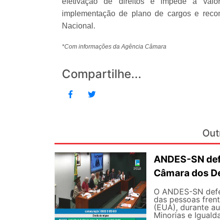
efetivação de direitos e impede a valor
implementação de plano de cargos e recomp
Nacional.
*Com informações da Agência Câmara
Compartilhe...
Out
ANDES-SN defe
Câmara dos D
O ANDES-SN defen
das pessoas fren
(EUA), durante a
Minorias e Iguald