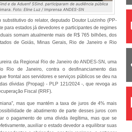
d e da Aduenf SSind. participaram de audiência pública
âmara. Foto: Eline Luz / Imprensa ANDES-SN
 substitutivo do relator, deputado Doutor Luizinho (PP-
te para estados já devedores e participantes de regimes
taduais somam atualmente mais de R$ 765 bilhões, dos
tados de Goiás, Minas Gerais, Rio de Janeiro e Rio
oureira da Regional Rio de Janeiro do ANDES-SN, uma
do Rio de Janeiro, contra o desfinanciamento das
ue frontal aos servidores e serviços públicos se deu na
as dívidas (Propag) - PLP 121/2024 -, que revoga as
Recuperação Fiscal (RRF).
oniana”, mas que mantém a taxa de juros de 4% mais
ossibilidade de abatimento de parte desses juros com
dar o pagamento de uma dívida ilegítima, mas que se
fetivamente, auxiliar o estado devedor a equilibrar suas