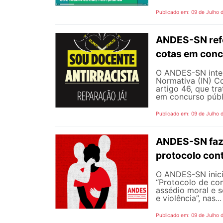
Publicado em: 09 de Julho 
ANDES-SN refo
cotas em conc
O ANDES-SN inten
Normativa (IN) C
artigo 46, que tr
em concurso públi
Publicado em: 09 de Julho 
ANDES-SN faz
protocolo cont
O ANDES-SN inic
“Protocolo de co
assédio moral e s
e violência”, nas...
Publicado em: 09 de Julho 