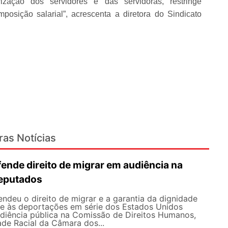
ização dos servidores e das servidoras, restringe
osição salarial”, acrescenta a diretora do Sindicato
ras Notícias
nde direito de migrar em audiência na
eputados
deu o direito de migrar e a garantia da dignidade
te às deportações em série dos Estados Unidos
udiência pública na Comissão de Direitos Humanos,
ade Racial da Câmara dos...