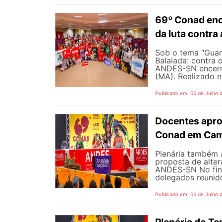
69º Conad enc
da luta contra
Sob o tema "Guarn
Balaiada: contra 
ANDES-SN encerro
(MA). Realizado n
Publicado em: 06 de Julho 
Docentes apro
Conad em Cam
Plenária também 
proposta de alte
ANDES-SN No fina
delegados reunido
Publicado em: 06 de Julho 