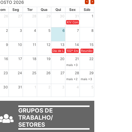
OSTO 2026
Dom
Seg
Ter
Qua
Qui
Sex
Sáb
26
27
28
29
30
31
1
XIV Congresso Brasileiro de Pesquisadores(a
2
3
4
5
6
7
8
9
10
11
12
13
14
15
Dia de Luta em Defesa de Cuba e da Soberania dos Po
102º Encontro da Regional Leste, “Em terra e
Reunião GTPE.
16
17
18
19
20
21
22
mais +3
23
24
25
26
27
28
29
mais +2
mais +3
30
31
1
2
3
4
5
GRUPOS DE
TRABALHO/
SETORES