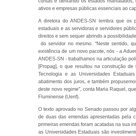
contas e deixando os estados maniatados, d
ativos e empresas públicas essenciais ao capi
A diretora do ANDES-SN lembra que os pa
estaduais e as servidoras e servidores públ
direitos e sem sequer abrindo a possibilidad
do servidor no mesmo. “Neste sentido, q
existência de um novo pacote, nós - a Adue
ANDES-SN - trabalhamos na articulação polít
[Propag], o que resultou na construção de
Tecnologia e as Universidades Estaduais
abatimento dos juros, e também propusemos
deste novo regime”, conta Maria Raquel, qu
Fluminense (Uenf).
O texto aprovado no Senado passou por alg
de duas das emendas apresentadas pela cat
primeiras emendas foram acatadas na sua in
as Universidades Estaduais são investiment