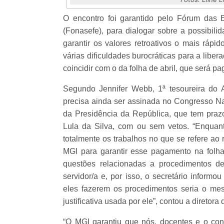
O encontro foi garantido pelo Fórum das 
(Fonasefe), para dialogar sobre a possibil
garantir os valores retroativos o mais rápi
várias dificuldades burocráticas para a libe
coincidir com o da folha de abril, que será p
Segundo Jennifer Webb, 1ª tesoureira do
precisa ainda ser assinada no Congresso Na
da Presidência da República, que tem prazo
Lula da Silva, com ou sem vetos. “Enquanto
totalmente os trabalhos no que se refere ao r
MGI para garantir esse pagamento na folh
questões relacionadas a procedimentos d
servidor/a e, por isso, o secretário informo
eles fazerem os procedimentos seria o mesm
justificativa usada por ele”, contou a direto
“O MGI garantiu que nós, docentes e o con