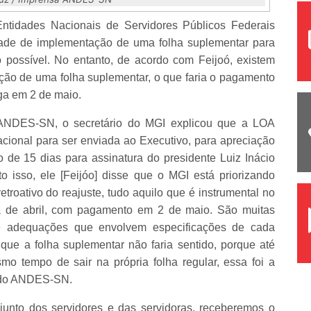
Entidades Nacionais de Servidores Públicos Federais
idade de implementação de uma folha suplementar para
do possível. No entanto, de acordo com Feijoó, existem
ração de uma folha suplementar, o que faria o pagamento
aga em 2 de maio.
 ANDES-SN, o secretário do MGI explicou que a LOA
cional para ser enviada ao Executivo, para apreciação
 de 15 dias para assinatura do presidente Luiz Inácio
 isso, ele [Feijóo] disse que o MGI está priorizando
etroativo do reajuste, tudo aquilo que é instrumental no
a de abril, com pagamento em 2 de maio. São muitas
e adequações que envolvem especificações de cada
u que a folha suplementar não faria sentido, porque até
o tempo de sair na própria folha regular, essa foi a
ra do ANDES-SN.
junto dos servidores e das servidoras, receberemos o