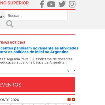
INO SUPERIOR
ato
TIMAS NOTÍCIAS
DES-SN convoca docentes para Dia de
lidariedade Internacionalista com Cuba em
 de agosto
ANDES-SN conclama suas seções sindicais e o
njunto da categoria docente a construírem, no
...
EVENTOS