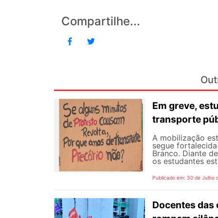
Compartilhe...
Out
Em greve, est
transporte púb
A mobilização est
segue fortalecida
Branco. Diante d
os estudantes est
Publicado em: 30 de Julho 
Docentes das e