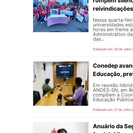
rompem silênc
reivindicaçõe
Nessa quarta-fei
universidades est
horas em frente 
Administrativo da
das...
Publicado em: 30 de Julho 
Conedep avanç
Educação, pre
Em reunião híbrida
ANDES-SN, em Bra
compõem a Coord
Educação Pública
Publicado em: 27 de Julho 
Anuário da Se