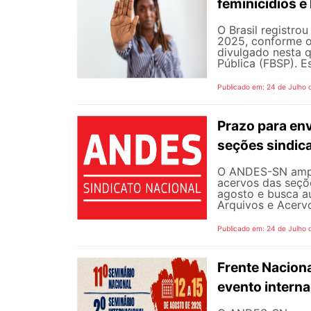
feminicídios e 
O Brasil registro
2025, conforme o 
divulgado nesta q
Pública (FBSP). E
Publicado em: 24 de Julho 
Prazo para en
seções sindica
O ANDES-SN ampli
acervos das seçõe
agosto e busca a
Arquivos e Acervo
Publicado em: 24 de Julho 
Frente Naciona
evento intern