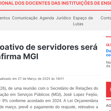
IONAL DOS DOCENTES DAS INSTITUIÇÕES DE ENS
entos
Comunicação
Agenda
Jurídico
Espaço de
Cont
Lutas
roativo de servidores será
ÚL
AN
afirma MGI
So
13
O 
co
dia
ualizado em 27 de Março de 2025 às 14h11
(26), de uma reunião com o Secretário de Relações do
vação em Serviços Públicos (MGI), José Lopez Feijóo,
de 9% conforme acordado em 2024. A Lei Orçamentária
e março, prevê o pagamento do reajuste, retroativo a