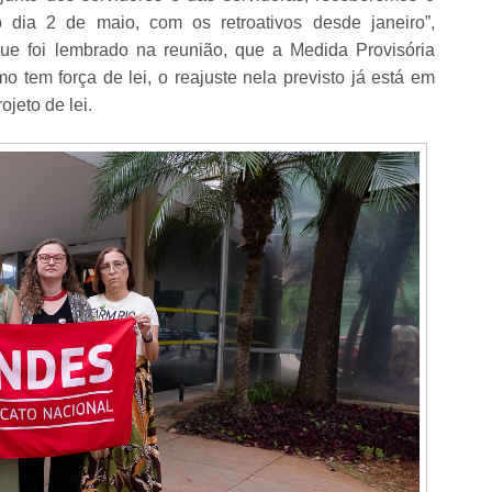
 dia 2 de maio, com os retroativos desde janeiro”,
que foi lembrado na reunião, que a Medida Provisória
 tem força de lei, o reajuste nela previsto já está em
jeto de lei.