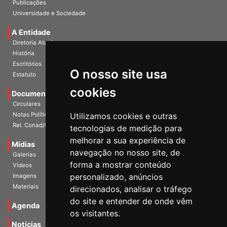
Publicações
Universidade e Sociedade
A Entidade
Diretoria Atual
História
O nosso site usa
Escritórios
Estatuto
cookies
Documentos
Circulares
Utilizamos cookies e outras
Notas Políticas
tecnologias de medição para
Rel. Conad/Congresso
melhorar a sua experiência de
navegação no nosso site, de
Mídias
Galerias
forma a mostrar conteúdo
Vídeos
personalizado, anúncios
Imagens
direcionados, analisar o tráfego
Materiais
do site e entender de onde vêm
os visitantes.
Agenda