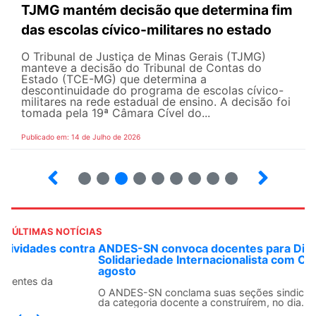
TJMG mantém decisão que determina fim
das escolas cívico-militares no estado
O Tribunal de Justiça de Minas Gerais (TJMG)
manteve a decisão do Tribunal de Contas do
Estado (TCE-MG) que determina a
descontinuidade do programa de escolas cívico-
militares na rede estadual de ensino. A decisão foi
tomada pela 19ª Câmara Cível do...
Publicado em: 14 de Julho de 2026
2
3
4
5
6
7
8
9
ÚLTIMAS NOTÍCIAS
ANDES-SN convoca docentes para Dia de
Solidariedade Internacionalista com Cuba em 13 de
agosto
O ANDES-SN conclama suas seções sindicais e o conjunto
da categoria docente a construírem, no dia...