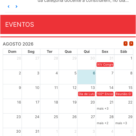
da categoria docente a construírem, no dia...
EVENTOS
AGOSTO 2026
Dom
Seg
Ter
Qua
Qui
Sex
Sáb
26
27
28
29
30
31
1
XIV Congresso Brasileiro 
2
3
4
5
6
7
8
9
10
11
12
13
14
15
Dia de Luta em Defesa de Cuba e da S
102º Encontro da Regional
Reunião GTPE
16
17
18
19
20
21
22
mais +3
23
24
25
26
27
28
29
mais +2
mais +3