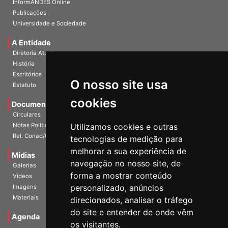
InformANDES Online
Publicações
Universidade e Sociedade
A Entidade
Diretoria Atual
História
O nosso site usa
Escritórios
Estatuto
cookies
Documentos
Circulares
Utilizamos cookies e outras
Notas Políticas
tecnologias de medição para
Rel. Conad/Congresso
melhorar a sua experiência de
navegação no nosso site, de
Mídias
Galerias
forma a mostrar conteúdo
Vídeos
personalizado, anúncios
Imagens
direcionados, analisar o tráfego
Materiais
do site e entender de onde vêm
os visitantes.
Agenda