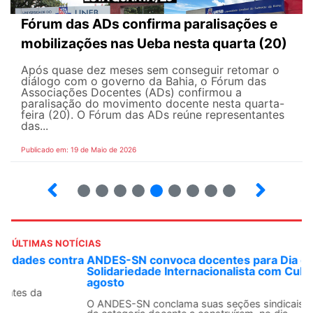
Fórum das ADs confirma paralisações e
mobilizações nas Ueba nesta quarta (20)
Após quase dez meses sem conseguir retomar o
diálogo com o governo da Bahia, o Fórum das
Associações Docentes (ADs) confirmou a
paralisação do movimento docente nesta quarta-
feira (20). O Fórum das ADs reúne representantes
das...
Publicado em: 19 de Maio de 2026
5
6
7
8
9
10
12
13
ÚLTIMAS NOTÍCIAS
ANDES-SN convoca docentes para Dia de
Solidariedade Internacionalista com Cuba em 13 de
agosto
O ANDES-SN conclama suas seções sindicais e o conjunto