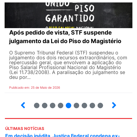
Após pedido de vista, STF suspende
julgamento da Lei do Piso do Magistério
O Supremo Tribunal Federal (STF) suspendeu o
julgamento dos dois recursos extraordinários, com
repercussão geral, que envolvem a aplicação do
Piso Salarial Profissional Nacional do Magistério
(Lei 11.738/2008). A paralisação do julgamento se
deu por...
Publicado em: 25 de Maio de 2026
4
5
6
7
8
9
10
12
ÚLTIMAS NOTÍCIAS
Em decisão inédita, Justiça Federal condena ex-