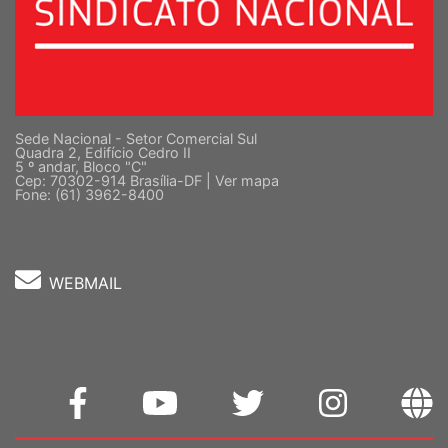
Sede Nacional - Setor Comercial Sul
Quadra 2, Edifício Cedro II
5 º andar, Bloco "C"
Cep: 70302-914 Brasília-DF |
Ver mapa
Fone: (61) 3962-8400
WEBMAIL