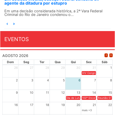
agente da ditadura por estupro
Em uma decisão considerada histórica, a 2ª Vara Federal
Criminal do Rio de Janeiro condenou o...
EVENTOS
AGOSTO 2026
Dom
Seg
Ter
Qua
Qui
Sex
Sáb
26
27
28
29
30
31
1
XIV Congresso Brasileiro 
2
3
4
5
6
7
8
9
10
11
12
13
14
15
Dia de Luta em Defesa de Cuba e da S
102º Encontro da Regional
Reunião GTPE
16
17
18
19
20
21
22
mais +3