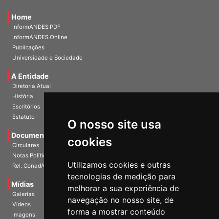
Home
InformANDES PDF
InformANDES Online
Publicações
Universidade e Sociedade
A Entidade
Diretoria Atual
História
Escritórios
Estatuto
O nosso site usa
Documentos
cookies
Circulares
Notas Políticas
Utilizamos cookies e outras
Rel. Conad/Congresso
tecnologias de medição para
Mídias
melhorar a sua experiência de
Galerias
navegação no nosso site, de
Vídeos
forma a mostrar conteúdo
Imagens