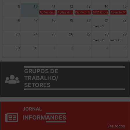
9
10
11
12
13
14
15
Ações de solidariedade a Cuba no Rio Grande do Sul - 100 anos 
Ações de solidariedade a Cuba no Rio Grande do Su
Dia de Luta em Defesa de Cuba e da S
102º Encontro da Regional
Reunião GTPE
16
17
18
19
20
21
22
mais +3
23
24
25
26
27
28
29
mais +2
mais +3
30
31
1
2
3
4
5
GRUPOS DE
TRABALHO/
SETORES
JORNAL
INFORM
ANDES