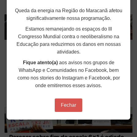
Publicado em: 22 de Maio de 2026
Queda da energia na Região do Maracanã afetou
significativamente nossa programação.
Estamos remanejando os espaços do III
Congresso Mundial contra o neoliberalismo na
ANDES-SN convoca categoria docente
Educação para reduzirmos os danos em nossas
para atos pelo fim da escala 6x1
atividades.
Fique atento(a)
aos avisos nos grupos de
A diretoria do ANDES-SN, por meio da Circular nº
213/2026, convoca as suas seções sindicais e a
WhatsApp e Comunidades no Facebook, bem
categoria docente para fortalecerem os atos pelo
como nos stories do Instagram e Facebook, por
fim da escala 6x1 que ocorrerão em diversas
cidades brasileiras nos próximos dias. A Comissão
onde emitiremos esses avisos.
Especial da...
Publicado em: 22 de Maio de 2026
Fechar
Parecer sobre fim da escala 6x1 é adiado