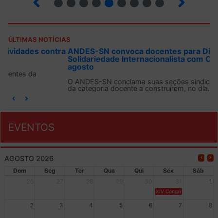
ÚLTIMAS NOTÍCIAS
ANDES-SN convoca docentes para Dia de
Solidariedade Internacionalista com Cuba em 13 de
agosto
O ANDES-SN conclama suas seções sindicais e o conjunto
da categoria docente a construírem, no dia...
EVENTOS
AGOSTO 2026
Dom
Seg
Ter
Qua
Qui
Sex
Sáb
26
27
28
29
30
31
1
XIV Congresso Brasileiro 
2
3
4
5
6
7
8