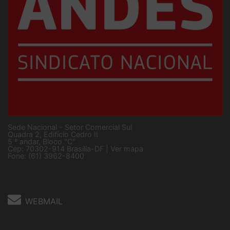
Sede Nacional - Setor Comercial Sul
Quadra 2, Edifício Cedro II
5 º andar, Bloco "C"
Cep: 70302-914 Brasília-DF |
Ver mapa
Fone: (61) 3962-8400
WEBMAIL