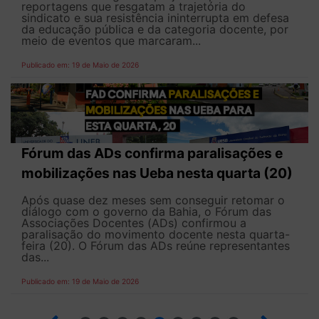
reportagens que resgatam a trajetória do
sindicato e sua resistência ininterrupta em defesa
da educação pública e da categoria docente, por
meio de eventos que marcaram...
Publicado em: 19 de Maio de 2026
Fórum das ADs confirma paralisações e
mobilizações nas Ueba nesta quarta (20)
Após quase dez meses sem conseguir retomar o
diálogo com o governo da Bahia, o Fórum das
Associações Docentes (ADs) confirmou a
paralisação do movimento docente nesta quarta-
feira (20). O Fórum das ADs reúne representantes
das...
Publicado em: 19 de Maio de 2026
5
6
7
8
9
10
12
13