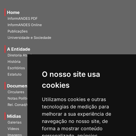
Home
InformANDES PDF
InformANDES Online
Publicações
Universidade e Sociedade
A Entidade
Diretoria Atual
História
O nosso site usa
Escritórios
Estatuto
cookies
Documentos
Circulares
Utilizamos cookies e outras
Notas Políticas
tecnologias de medição para
Rel. Conad/Congresso
melhorar a sua experiência de
navegação no nosso site, de
Mídias
Galerias
forma a mostrar conteúdo
Vídeos
personalizado, anúncios