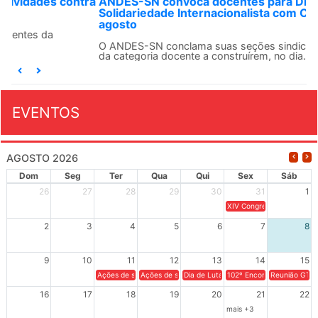
ANDES-SN convoca docentes para Dia de
Solidariedade Internacionalista com Cuba em 13 de
agosto
O ANDES-SN conclama suas seções sindicais e o conjunto
da categoria docente a construírem, no dia...
EVENTOS
AGOSTO 2026
Dom
Seg
Ter
Qua
Qui
Sex
Sáb
26
27
28
29
30
31
1
XIV Congresso Brasileiro 
2
3
4
5
6
7
8
9
10
11
12
13
14
15
Ações de solidariedade a Cuba no Rio Grande do Sul - 100 anos 
Ações de solidariedade a Cuba no Rio Grande do Su
Dia de Luta em Defesa de Cuba e da S
102º Encontro da Regional
Reunião GTPE
16
17
18
19
20
21
22