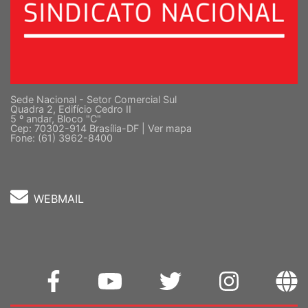
Sede Nacional - Setor Comercial Sul
Quadra 2, Edifício Cedro II
5 º andar, Bloco "C"
Cep: 70302-914 Brasília-DF |
Ver mapa
Fone: (61) 3962-8400
WEBMAIL