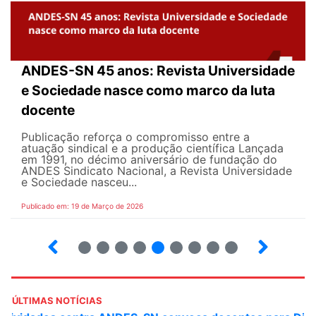
ANDES-SN 45 anos: Revista Universidade
e Sociedade nasce como marco da luta
docente
Publicação reforça o compromisso entre a
atuação sindical e a produção científica Lançada
em 1991, no décimo aniversário de fundação do
ANDES Sindicato Nacional, a Revista Universidade
e Sociedade nasceu...
Publicado em: 19 de Março de 2026
12
13
14
15
16
17
18
19
20
ÚLTIMAS NOTÍCIAS