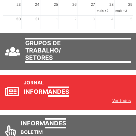
mais +3
23
24
25
26
27
28
29
mais +2
mais +3
30
31
1
2
3
4
5
GRUPOS DE
TRABALHO/
SETORES
JORNAL
INFORM
ANDES
Ver todos
INFORM
ANDES