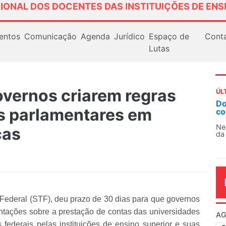
IONAL DOS DOCENTES DAS INSTITUIÇÕES DE ENS
entos
Comunicação
Agenda
Jurídico
Espaço de
Cont
Lutas
overnos criarem regras
ÚL
AN
s parlamentares em
So
13
cas
O 
co
dia
 Federal (STF), deu prazo de 30 dias para que governos
ntações sobre a prestação de contas das universidades
federais pelas instituições de ensino superior e suas