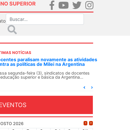
INO SUPERIOR
ato
TIMAS NOTÍCIAS
DES-SN convoca docentes para Dia de
lidariedade Internacionalista com Cuba em
 de agosto
ANDES-SN conclama suas seções sindicais e o
njunto da categoria docente a construírem, no
...
EVENTOS