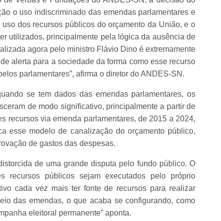
ação o uso indiscriminado das emendas parlamentares e
 uso dos recursos públicos do orçamento da União, e o
r utilizados, principalmente pela lógica da ausência de
ealizada agora pelo ministro Flávio Dino é extremamente
ande alerta para a sociedade da forma como esse recurso
los parlamentares”, afirma o diretor do ANDES-SN.
 quando se tem dados das emendas parlamentares, os
ceram de modo significativo, principalmente a partir de
es recursos via emenda parlamentares, de 2015 a 2024,
ica esse modelo de canalização do orçamento público,
ovação de gastos das despesas.
 distorcida de uma grande disputa pelo fundo público. O
 recursos públicos sejam executados pelo próprio
ivo cada vez mais ter fonte de recursos para realizar
meio das emendas, o que acaba se configurando, como
mpanha eleitoral permanente” aponta.