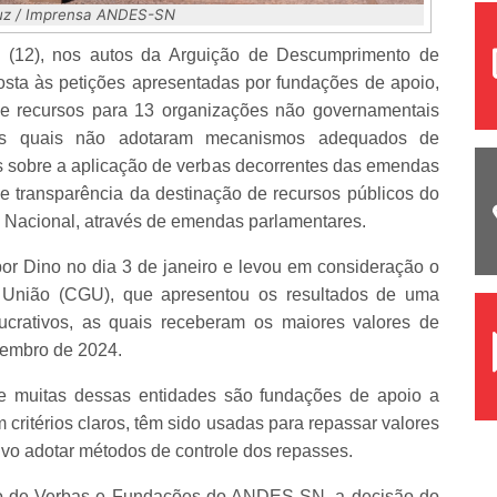
Luz / Imprensa ANDES-SN
o (12), nos autos da Arguição de Descumprimento de
sta às petições apresentadas por fundações de apoio,
de recursos para 13 organizações não governamentais
 as quais não adotaram mecanismos adequados de
s sobre a aplicação de verbas decorrentes das emendas
e transparência da destinação de recursos públicos do
o Nacional, através de emendas parlamentares.
or Dino no dia 3 de janeiro e levou em consideração o
da União (CGU), que apresentou os resultados de uma
lucrativos, as quais receberam os maiores valores de
zembro de 2024.
e muitas dessas entidades são fundações de apoio a
critérios claros, têm sido usadas para repassar valores
vo adotar métodos de controle dos repasses.
ho de Verbas e Fundações do ANDES-SN, a decisão do