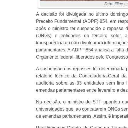
Foto: Eline 
A decisão foi divulgada no último doming
Preceito Fundamental (ADPF) 854, em respo
após o ministro ter suspendido o repasse 
(ONGs) e entidades do terceiro setor,
transparência ou não divulgaram informaçõe
parlamentares. A ADPF 854 analisa a falta d
Orçamento federal, liberados pelo Congress
A suspensão dos repasses foi determinada p
relatório técnico da Controladoria-Geral 
auditoria sobre as 33 entidades sem fins 
emendas parlamentares entre fevereiro e de
Na decisão, o ministro do STF apontou qu
universidades que, ao contratarem ONGs sem 
de emendas parlamentares. Assim, é imperati
Para Emerson Duarte, do Grupo de Trabal