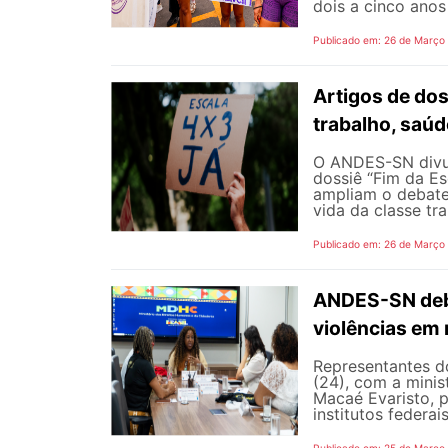
dois a cinco anos 
Publicado em: 26 de Março
Artigos de do
trabalho, saúd
O ANDES-SN divulg
dossiê “Fim da E
ampliam o debate
vida da classe tr
Publicado em: 26 de Março
ANDES-SN deba
violências em
Representantes d
(24), com a mini
Macaé Evaristo, p
institutos federai