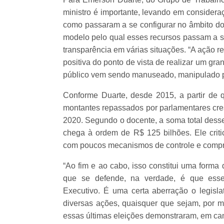
ministro é importante, levando em consider
como passaram a se configurar no âmbito do
modelo pelo qual esses recursos passam a se
transparência em várias situações. “A ação r
positiva do ponto de vista de realizar um gr
público vem sendo manuseado, manipulado pe
Conforme Duarte, desde 2015, a partir de
montantes repassados por parlamentares cres
2020. Segundo o docente, a soma total dess
chega à ordem de R$ 125 bilhões. Ele crit
com poucos mecanismos de controle e compr
“Ao fim e ao cabo, isso constitui uma forma
que se defende, na verdade, é que esses
Executivo. É uma certa aberração o legislat
diversas ações, quaisquer que sejam, por 
essas últimas eleições demonstraram, em ca