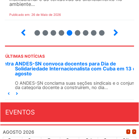
ambiente...
Publicado em: 26 de Maio de 2026
4
5
6
7
8
9
10
12
ÚLTIMAS NOTÍCIAS
ANDES-SN convoca docentes para Dia de
Solidariedade Internacionalista com Cuba em 13 de
agosto
O ANDES-SN conclama suas seções sindicais e o conjunto
da categoria docente a construírem, no dia...
EVENTOS
AGOSTO 2026