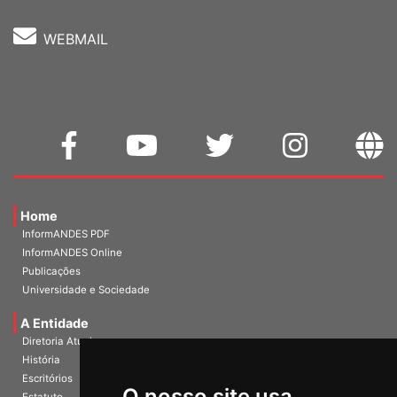
WEBMAIL
Home
InformANDES PDF
InformANDES Online
Publicações
Universidade e Sociedade
A Entidade
Diretoria Atual
História
O nosso site usa
Escritórios