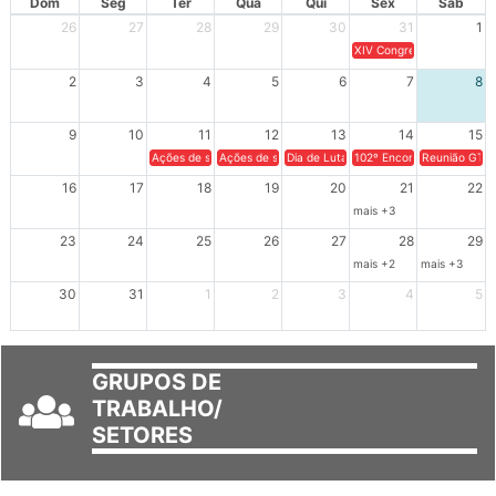
Dom
Seg
Ter
Qua
Qui
Sex
Sáb
26
27
28
29
30
31
1
XIV Congresso Brasileiro 
2
3
4
5
6
7
8
9
10
11
12
13
14
15
Ações de solidariedade a Cuba no Rio Grande do Sul - 100 anos 
Ações de solidariedade a Cuba no Rio Grande do Su
Dia de Luta em Defesa de Cuba e da S
102º Encontro da Regional
Reunião GTPE
16
17
18
19
20
21
22
mais +3
23
24
25
26
27
28
29
mais +2
mais +3
30
31
1
2
3
4
5
GRUPOS DE
TRABALHO/
SETORES