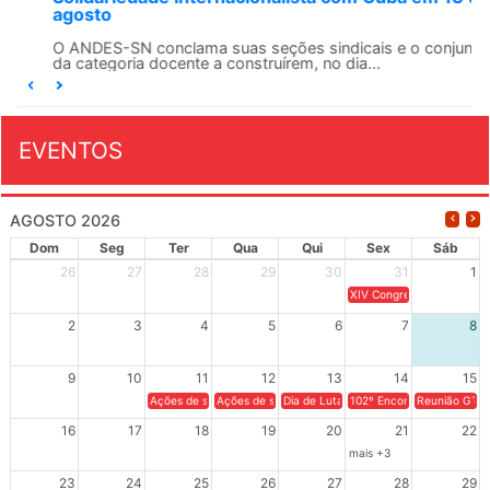
agosto
O ANDES-SN conclama suas seções sindicais e o conjunto
da categoria docente a construírem, no dia...
EVENTOS
AGOSTO 2026
Dom
Seg
Ter
Qua
Qui
Sex
Sáb
26
27
28
29
30
31
1
XIV Congresso Brasileiro 
2
3
4
5
6
7
8
9
10
11
12
13
14
15
Ações de solidariedade a Cuba no Rio Grande do Sul - 100 anos 
Ações de solidariedade a Cuba no Rio Grande do Su
Dia de Luta em Defesa de Cuba e da S
102º Encontro da Regional
Reunião GTPE
16
17
18
19
20
21
22
mais +3