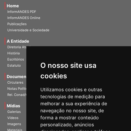
Home
InformANDES PDF
InformANDES Online
Publicações
Universidade e Sociedade
A Entidade
Diretoria Atual
História
O nosso site usa
Escritórios
Estatuto
cookies
Documentos
Circulares
Utilizamos cookies e outras
Notas Políticas
tecnologias de medição para
Rel. Conad/Congresso
melhorar a sua experiência de
navegação no nosso site, de
Mídias
Galerias
forma a mostrar conteúdo
Vídeos
personalizado, anúncios
Imagens