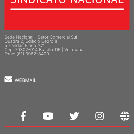
Sede Nacional - Setor Comercial Sul
Quadra 2, Edifício Cedro II
5 º andar, Bloco "C"
Cep: 70302-914 Brasília-DF |
Ver mapa
Fone: (61) 3962-8400
WEBMAIL