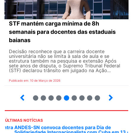
STF mantém carga mínima de 8h
semanais para docentes das estaduais
baianas
Decisão reconhece que a carreira docente
universitária não se limita à sala de aula e se
estrutura também na pesquisa e extensão Após
sete anos de disputa, o Supremo Tribunal Federal
(STF) declarou trânsito em julgado na Ação...
Publicado em: 10 de Março de 2026
13
14
15
16
17
18
19
20
21
ÚLTIMAS NOTÍCIAS
ANDES-SN convoca docentes para Dia de
Solidariedade Internacionalista com Cuba em 13 de