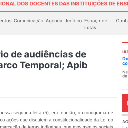
IONAL DOS DOCENTES DAS INSTITUIÇÕES DE ENS
entos
Comunicação
Agenda
Jurídico
Espaço de
Cont
Lutas
io de audiências de
ÚL
AN
arco Temporal; Apib
So
13
O 
co
dia
nessa segunda-feira (5), em reunião, o cronograma de
inco ações que discutem a constitucionalidade da Lei do
marcação de terras indígenas, que movimentos sociais