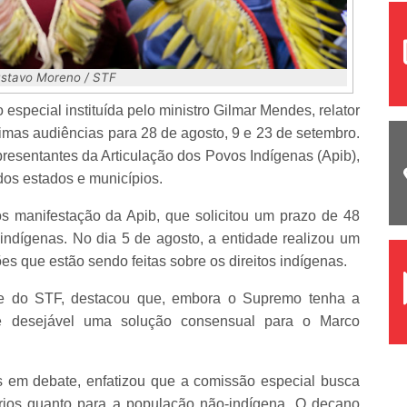
ustavo Moreno / STF
especial instituída pelo ministro Gilmar Mendes, relator
ximas audiências para 28 de agosto, 9 e 23 de setembro.
presentantes da Articulação dos Povos Indígenas (Apib),
dos estados e municípios.
s manifestação da Apib, que solicitou um prazo de 48
 indígenas. No dia 5 de agosto, a entidade realizou um
s que estão sendo feitas sobre os direitos indígenas.
nte do STF, destacou que, embora o Supremo tenha a
o, é desejável uma solução consensual para o Marco
s em debate, enfatizou que a comissão especial busca
nários quanto para a população não-indígena. O decano