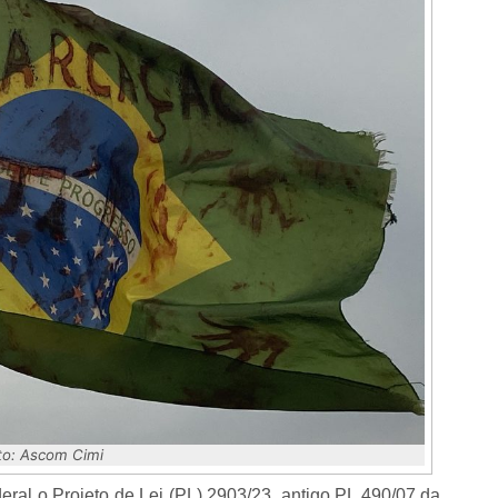
to: Ascom Cimi
al o Projeto de Lei (PL) 2903/23, antigo PL 490/07 da