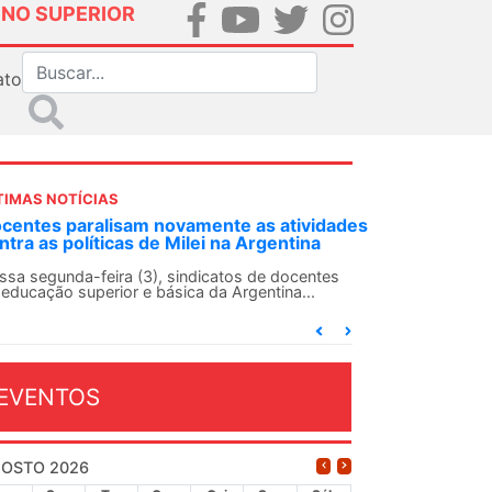
INO SUPERIOR
ato
TIMAS NOTÍCIAS
DES-SN convoca docentes para Dia de
lidariedade Internacionalista com Cuba em
 de agosto
ANDES-SN conclama suas seções sindicais e o
njunto da categoria docente a construírem, no
...
EVENTOS