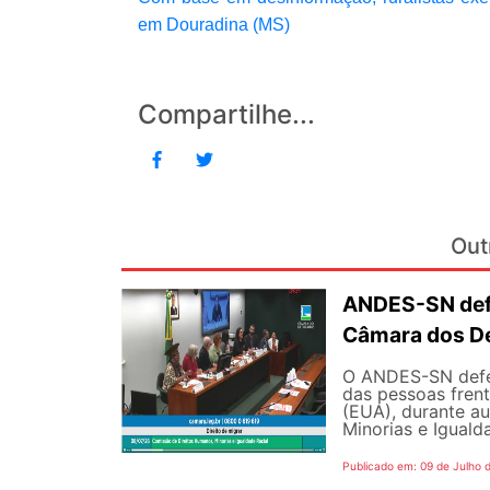
em Douradina (MS)
Compartilhe...
Out
ANDES-SN defe
Câmara dos D
O ANDES-SN defen
das pessoas fren
(EUA), durante a
Minorias e Iguald
Publicado em: 09 de Julho 