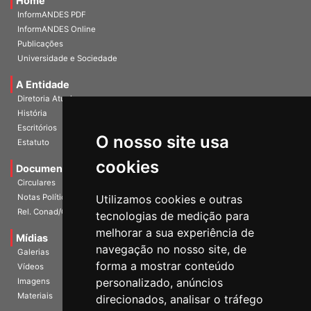
InformANDES PDF
InformANDES Online
Publicações
Universidade e Sociedade
A Entidade
Diretoria Atual
História
Escritórios
Estatuto
O nosso site usa
Documentos
cookies
Circulares
Notas Políticas
Utilizamos cookies e outras
Rel. Conad/Congresso
tecnologias de medição para
Mídias
melhorar a sua experiência de
Galerias
navegação no nosso site, de
Vídeos
forma a mostrar conteúdo
Imagens
personalizado, anúncios
Materiais
direcionados, analisar o tráfego
Agenda