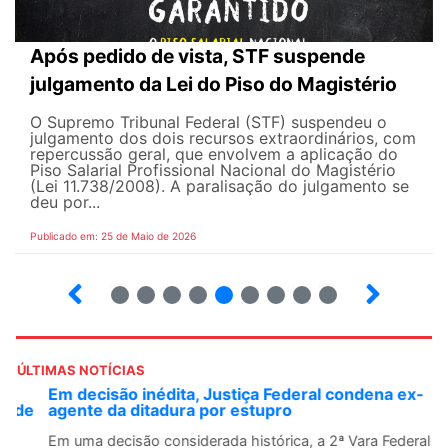
Após pedido de vista, STF suspende
julgamento da Lei do Piso do Magistério
O Supremo Tribunal Federal (STF) suspendeu o
julgamento dos dois recursos extraordinários, com
repercussão geral, que envolvem a aplicação do
Piso Salarial Profissional Nacional do Magistério
(Lei 11.738/2008). A paralisação do julgamento se
deu por...
Publicado em: 25 de Maio de 2026
4
5
6
7
8
9
10
12
ÚLTIMAS NOTÍCIAS
Em decisão inédita, Justiça Federal condena ex-
agente da ditadura por estupro
Em uma decisão considerada histórica, a 2ª Vara Federal