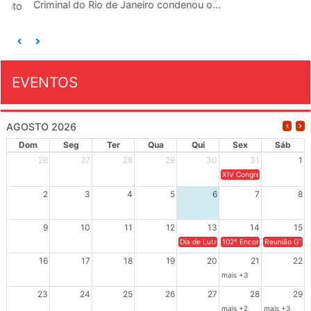
Criminal do Rio de Janeiro condenou o...
EVENTOS
AGOSTO 2026
Dom
Seg
Ter
Qua
Qui
Sex
Sáb
26
27
28
29
30
31
1
XIV Congresso Brasileiro 
2
3
4
5
6
7
8
9
10
11
12
13
14
15
Dia de Luta em Defesa de Cuba e da S
102º Encontro da Regional
Reunião GTPE
16
17
18
19
20
21
22
mais +3
23
24
25
26
27
28
29
mais +2
mais +3