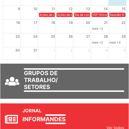
9
10
11
12
13
14
15
Ações de solidariedade a Cuba no Rio Grande do Sul - 100 anos 
Ações de solidariedade a Cuba no Rio Grande do Su
Dia de Luta em Defesa de Cuba e da S
102º Encontro da Regional
Reunião GTPE
16
17
18
19
20
21
22
mais +3
23
24
25
26
27
28
29
mais +2
mais +3
30
31
1
2
3
4
5
GRUPOS DE
TRABALHO/
SETORES
JORNAL
INFORM
ANDES
Ver todos