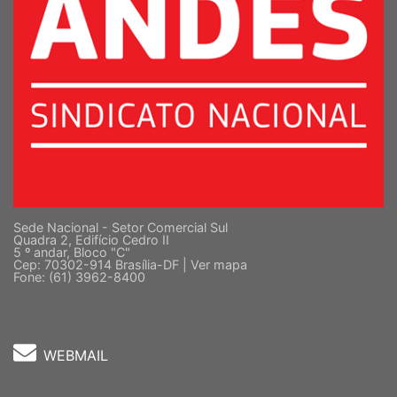
Sede Nacional - Setor Comercial Sul
Quadra 2, Edifício Cedro II
5 º andar, Bloco "C"
Cep: 70302-914 Brasília-DF |
Ver mapa
Fone: (61) 3962-8400
WEBMAIL