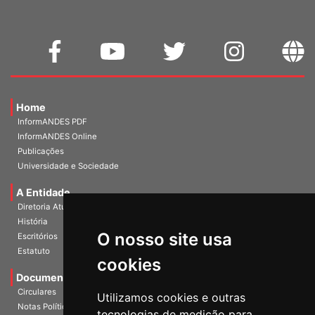
Home
InformANDES PDF
InformANDES Online
Publicações
Universidade e Sociedade
A Entidade
Diretoria Atual
História
O nosso site usa
Escritórios
Estatuto
cookies
Documentos
Circulares
Utilizamos cookies e outras
Notas Políticas
tecnologias de medição para