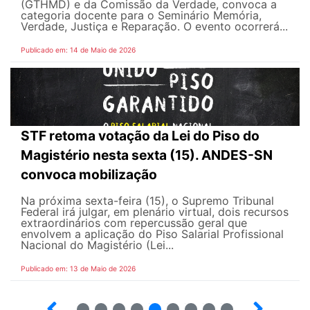
(GTHMD) e da Comissão da Verdade, convoca a
categoria docente para o Seminário Memória,
Verdade, Justiça e Reparação. O evento ocorrerá...
Publicado em: 14 de Maio de 2026
STF retoma votação da Lei do Piso do
Magistério nesta sexta (15). ANDES-SN
convoca mobilização
Na próxima sexta-feira (15), o Supremo Tribunal
Federal irá julgar, em plenário virtual, dois recursos
extraordinários com repercussão geral que
envolvem a aplicação do Piso Salarial Profissional
Nacional do Magistério (Lei...
Publicado em: 13 de Maio de 2026
6
7
8
9
10
12
13
14