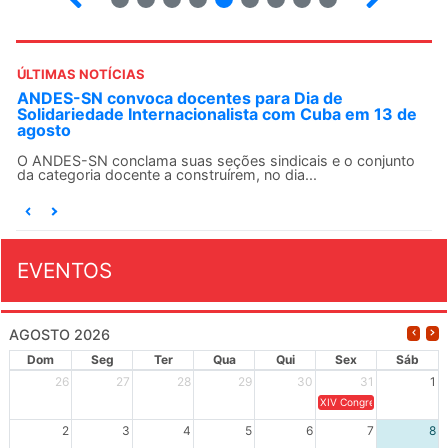
ÚLTIMAS NOTÍCIAS
ANDES-SN convoca docentes para Dia de
Solidariedade Internacionalista com Cuba em 13 de
agosto
O ANDES-SN conclama suas seções sindicais e o conjunto
da categoria docente a construírem, no dia...
EVENTOS
AGOSTO 2026
Dom
Seg
Ter
Qua
Qui
Sex
Sáb
26
27
28
29
30
31
1
XIV Congresso Brasileiro 
2
3
4
5
6
7
8