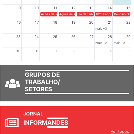
9
10
11
12
13
14
15
Ações de solidariedade a Cuba no Rio Grande do Sul - 100 anos 
Ações de solidariedade a Cuba no Rio Grande do Su
Dia de Luta em Defesa de Cuba e da S
102º Encontro da Regional
Reunião GTPE
16
17
18
19
20
21
22
mais +3
23
24
25
26
27
28
29
mais +2
mais +3
30
31
1
2
3
4
5
GRUPOS DE
TRABALHO/
SETORES
JORNAL
INFORM
ANDES
Ver todos