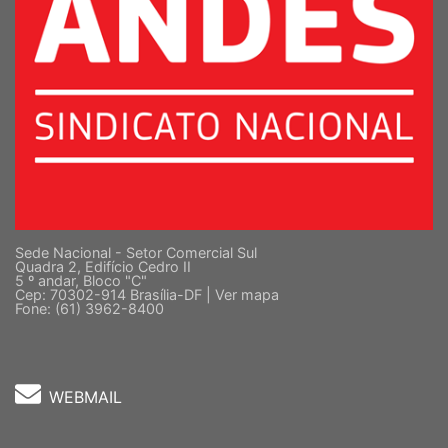
Sede Nacional - Setor Comercial Sul
Quadra 2, Edifício Cedro II
5 º andar, Bloco "C"
Cep: 70302-914 Brasília-DF |
Ver mapa
Fone: (61) 3962-8400
WEBMAIL