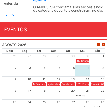
O ANDES-SN conclama suas seções sindicais e o conjunto
da categoria docente a construírem, no dia...
EVENTOS
AGOSTO 2026
Dom
Seg
Ter
Qua
Qui
Sex
Sáb
26
27
28
29
30
31
1
XIV Congresso Brasileiro 
2
3
4
5
6
7
8
9
10
11
12
13
14
15
Ações de solidariedade a Cuba no Rio Grande do Sul - 100 anos 
Ações de solidariedade a Cuba no Rio Grande do Su
Dia de Luta em Defesa de Cuba e da S
102º Encontro da Regional
Reunião GTPE
16
17
18
19
20
21
22
mais +3
23
24
25
26
27
28
29