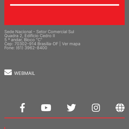
Sede Nacional - Setor Comercial Sul
Quadra 2, Edifício Cedro II
5 º andar, Bloco "C"
Cep: 70302-914 Brasília-DF |
Ver mapa
Fone: (61) 3962-8400
WEBMAIL