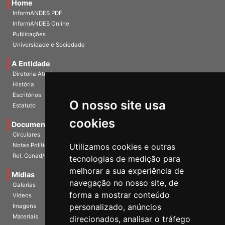
Home
InformANDES PDF
InformANDES Online
Publicações
Universidade e Sociedade
A Entidade
Diretoria Atual
História
O nosso site usa
Escritórios
Estatuto
cookies
Documentos
Circulares
Utilizamos cookies e outras
Notas Políticas
tecnologias de medição para
Rel. Conad/Congresso
melhorar a sua experiência de
navegação no nosso site, de
Mídias
Galerias
forma a mostrar conteúdo
Vídeos
personalizado, anúncios
Imagens
direcionados, analisar o tráfego
Materiais