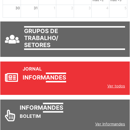
mais +2
mais +3
30
31
1
2
3
4
5
GRUPOS DE
TRABALHO/
SETORES
JORNAL
INFORM
ANDES
Ver todos
INFORM
ANDES
BOLETIM
Ver Informandes