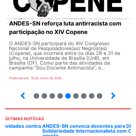
ANDES-SN reforça luta antirracista com
participação no XIV Copene
O ANDES-SN participará do XIV Congresso
Nacional de Pesquisadores(as) Negros(as)
(Copene), que ocorrerá entre os dias 28 e 31 de
julho, na Universidade de Brasília (UnB), em
Brasília (DF). Como parte das atividades da
campanha "Sou Docente Antirracista", o...
Publicado em: 18 de Junho de 2026
2
3
4
5
6
7
8
9
10
ÚLTIMAS NOTÍCIAS
ANDES-SN convoca docentes para Dia de
Solidariedade Internacionalista com Cuba em 13 de
agosto