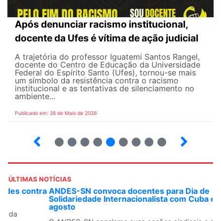
Após denunciar racismo institucional,
docente da Ufes é vítima de ação judicial
A trajetória do professor Iguatemi Santos Rangel,
docente do Centro de Educação da Universidade
Federal do Espírito Santo (Ufes), tornou-se mais
um símbolo da resistência contra o racismo
institucional e as tentativas de silenciamento no
ambiente...
Publicado em: 26 de Maio de 2026
4
5
6
7
8
9
10
12
ÚLTIMAS NOTÍCIAS
ANDES-SN convoca docentes para Dia de
Solidariedade Internacionalista com Cuba em 13 de
agosto