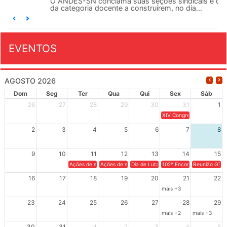
O ANDES-SN conclama suas seções sindicais e o conjunto
da categoria docente a construírem, no dia...
EVENTOS
AGOSTO 2026
Dom
Seg
Ter
Qua
Qui
Sex
Sáb
26
27
28
29
30
31
1
XIV Congresso Brasileiro 
2
3
4
5
6
7
8
9
10
11
12
13
14
15
Ações de solidariedade a Cuba no Rio Grande do Sul - 100 anos 
Ações de solidariedade a Cuba no Rio Grande do Su
Dia de Luta em Defesa de Cuba e da S
102º Encontro da Regional
Reunião GTPE
16
17
18
19
20
21
22
mais +3
23
24
25
26
27
28
29
mais +2
mais +3