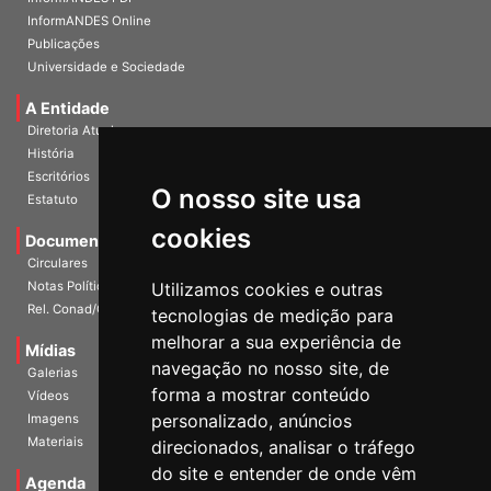
InformANDES PDF
InformANDES Online
Publicações
Universidade e Sociedade
A Entidade
Diretoria Atual
História
O nosso site usa
Escritórios
Estatuto
cookies
Documentos
Circulares
Utilizamos cookies e outras
Notas Políticas
tecnologias de medição para
Rel. Conad/Congresso
melhorar a sua experiência de
navegação no nosso site, de
Mídias
Galerias
forma a mostrar conteúdo
Vídeos
personalizado, anúncios
Imagens
direcionados, analisar o tráfego
Materiais
do site e entender de onde vêm