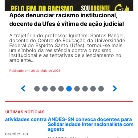
Após denunciar racismo institucional,
docente da Ufes é vítima de ação judicial
A trajetória do professor Iguatemi Santos Rangel,
docente do Centro de Educação da Universidade
Federal do Espírito Santo (Ufes), tornou-se mais
um símbolo da resistência contra o racismo
institucional e as tentativas de silenciamento no
ambiente...
Publicado em: 26 de Maio de 2026
4
5
6
7
8
9
10
12
ÚLTIMAS NOTÍCIAS
ANDES-SN convoca docentes para Dia de
Solidariedade Internacionalista com Cuba em 13 de
agosto