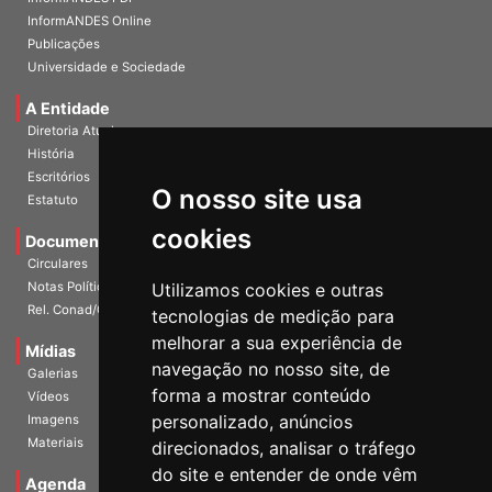
InformANDES PDF
InformANDES Online
Publicações
Universidade e Sociedade
A Entidade
Diretoria Atual
História
O nosso site usa
Escritórios
Estatuto
cookies
Documentos
Circulares
Utilizamos cookies e outras
Notas Políticas
tecnologias de medição para
Rel. Conad/Congresso
melhorar a sua experiência de
navegação no nosso site, de
Mídias
Galerias
forma a mostrar conteúdo
Vídeos
personalizado, anúncios
Imagens
direcionados, analisar o tráfego
Materiais
do site e entender de onde vêm