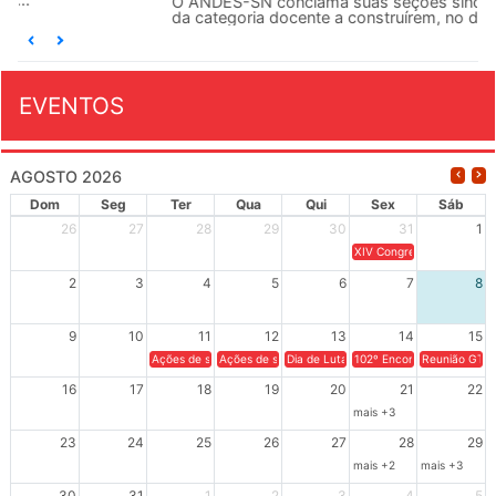
O ANDES-SN conclama suas seções sindicais e o conjunto
da categoria docente a construírem, no dia...
EVENTOS
AGOSTO 2026
Dom
Seg
Ter
Qua
Qui
Sex
Sáb
26
27
28
29
30
31
1
XIV Congresso Brasileiro 
2
3
4
5
6
7
8
9
10
11
12
13
14
15
Ações de solidariedade a Cuba no Rio Grande do Sul - 100 anos 
Ações de solidariedade a Cuba no Rio Grande do Su
Dia de Luta em Defesa de Cuba e da S
102º Encontro da Regional
Reunião GTPE
16
17
18
19
20
21
22
mais +3
23
24
25
26
27
28
29
mais +2
mais +3