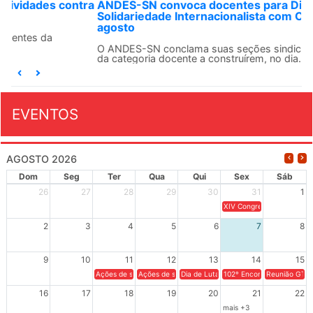
ANDES-SN convoca docentes para Dia de
Solidariedade Internacionalista com Cuba em 13 de
agosto
O ANDES-SN conclama suas seções sindicais e o conjunto
da categoria docente a construírem, no dia...
EVENTOS
AGOSTO 2026
Dom
Seg
Ter
Qua
Qui
Sex
Sáb
26
27
28
29
30
31
1
XIV Congresso Brasileiro 
2
3
4
5
6
7
8
9
10
11
12
13
14
15
Ações de solidariedade a Cuba no Rio Grande do Sul - 100 anos 
Ações de solidariedade a Cuba no Rio Grande do Su
Dia de Luta em Defesa de Cuba e da S
102º Encontro da Regional
Reunião GTPE
16
17
18
19
20
21
22