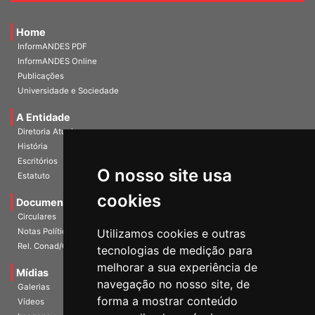
Home
InformANDES PDF
InformANDES Online
Publicações
Universidade e Sociedade
A Entidade
Diretoria Atual
História
O nosso site usa
Escritórios
Estatuto
cookies
Documentos
Circulares
Utilizamos cookies e outras
Notas Políticas
tecnologias de medição para
Rel. Conad/Congresso
melhorar a sua experiência de
navegação no nosso site, de
Mídias
Galerias
forma a mostrar conteúdo
Vídeos