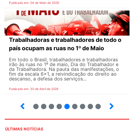
Publicado em: 04 de Maio de 2026
Trabalhadoras e trabalhadores de todo o
país ocupam as ruas no 1º de Maio
Em todo o Brasil, trabalhadores e trabalhadoras
irão às ruas no 1º de maio, Dia do Trabalhador e
da Trabalhadora. Na pauta das manifestações, o
fim da escala 6×1, a reivindicação do direito ao
descanso, a defesa dos serviços...
Publicado em: 30 de Abril de 2026
7
8
9
10
12
13
14
15
ÚLTIMAS NOTÍCIAS