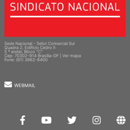
Sede Nacional - Setor Comercial Sul
Quadra 2, Edifício Cedro II
5 º andar, Bloco "C"
Cep: 70302-914 Brasília-DF |
Ver mapa
Fone: (61) 3962-8400
WEBMAIL