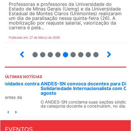
Professoras e professores da Universidade do
Estado de Minas Gerais (Uemg) e da Universidade
Estadual de Montes Claros (Unimontes) realizaram
um dia de paralisação nessa quinta-feira (26). A
mobilização por reajuste salarial, valorização da
carreira e pela...
Publicado em: 27 de Março de 2026
12
13
14
15
16
17
18
19
ÚLTIMAS NOTÍCIAS
ANDES-SN convoca docentes para Dia de
Solidariedade Internacionalista com Cuba em 13 de
agosto
O ANDES-SN conclama suas seções sindicais e o conjunto
da categoria docente a construírem, no dia...