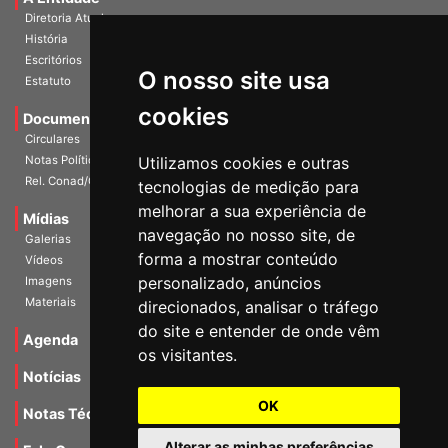
A Entidade
Diretoria Atual
História
O nosso site usa
Escritórios
Estatuto
cookies
Documentos
Circulares
Utilizamos cookies e outras
Notas Políticas
tecnologias de medição para
Rel. Conad/Congresso
melhorar a sua experiência de
navegação no nosso site, de
Mídias
Galerias
forma a mostrar conteúdo
Vídeos
personalizado, anúncios
Imagens
direcionados, analisar o tráfego
Materiais
do site e entender de onde vêm
os visitantes.
Agenda
Notícias
OK
Notas Técnicas
Alterar as minhas preferências