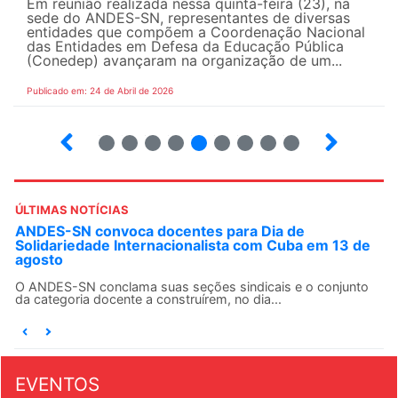
Em reunião realizada nessa quinta-feira (23), na
sede do ANDES-SN, representantes de diversas
entidades que compõem a Coordenação Nacional
das Entidades em Defesa da Educação Pública
(Conedep) avançaram na organização de um...
Publicado em: 24 de Abril de 2026
8
9
10
12
13
14
15
16
ÚLTIMAS NOTÍCIAS
ANDES-SN convoca docentes para Dia de
Solidariedade Internacionalista com Cuba em 13 de
agosto
O ANDES-SN conclama suas seções sindicais e o conjunto
da categoria docente a construírem, no dia...
EVENTOS