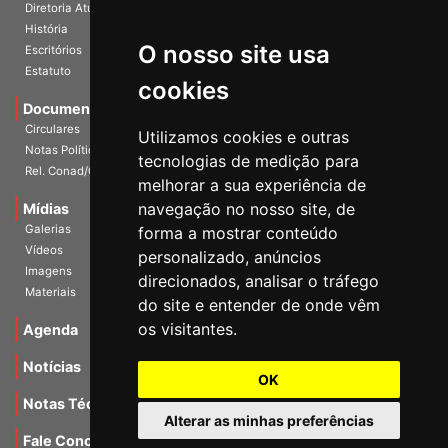
Diretoria Atual
História
O nosso site usa
Escritórios
Estatuto
cookies
Documentos
Circulares
Utilizamos cookies e outras
Notas Políticas
tecnologias de medição para
Rel. Conad/Congresso
melhorar a sua experiência de
navegação no nosso site, de
Mídias
Galerias
forma a mostrar conteúdo
Vídeos
personalizado, anúncios
Imagens
direcionados, analisar o tráfego
Materiais
do site e entender de onde vêm
os visitantes.
Agenda
Notícias
OK
Notas Técnicas
Alterar as minhas preferências
Fale Conocsco