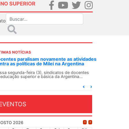
INO SUPERIOR
ato
TIMAS NOTÍCIAS
DES-SN convoca docentes para Dia de
lidariedade Internacionalista com Cuba em
 de agosto
ANDES-SN conclama suas seções sindicais e o
njunto da categoria docente a construírem, no
...
EVENTOS