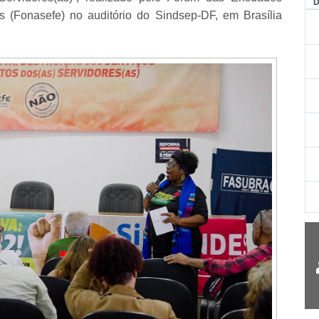
AG
s (Fonasefe) no auditório do Sindsep-DF, em Brasília