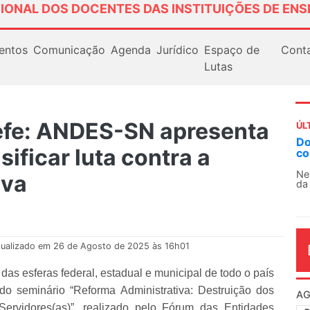
IONAL DOS DOCENTES DAS INSTITUIÇÕES DE ENS
entos
Comunicação
Agenda
Jurídico
Espaço de
Cont
Lutas
efe: ANDES-SN apresenta
ÚL
AN
ificar luta contra a
So
13
iva
O 
co
dia
tualizado em 26 de Agosto de 2025 às 16h01
das esferas federal, estadual e municipal de todo o país
do seminário “Reforma Administrativa: Destruição dos
Servidores(as)”, realizado pelo Fórum das Entidades