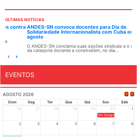
ÚLTIMAS NOTÍCIAS
ANDES-SN convoca docentes para Dia de
Solidariedade Internacionalista com Cuba em 13 de
agosto
O ANDES-SN conclama suas seções sindicais e o conjunto
da categoria docente a construírem, no dia...
EVENTOS
AGOSTO 2026
Dom
Seg
Ter
Qua
Qui
Sex
Sáb
26
27
28
29
30
31
1
XIV Congresso Brasileiro 
2
3
4
5
6
7
8