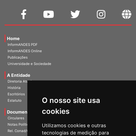
Home
InformANDES PDF
InformANDES Online
Publicações
Universidade e Sociedade
A Entidade
Diretoria Atual
História
O nosso site usa
Escritórios
Estatuto
cookies
Documentos
Circulares
Utilizamos cookies e outras
Notas Políticas
tecnologias de medição para
Rel. Conad/Congresso