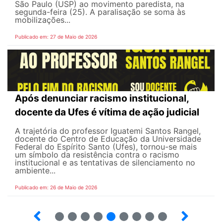
São Paulo (USP) ao movimento paredista, na
segunda-feira (25). A paralisação se soma às
mobilizações...
Publicado em: 27 de Maio de 2026
Após denunciar racismo institucional,
docente da Ufes é vítima de ação judicial
A trajetória do professor Iguatemi Santos Rangel,
docente do Centro de Educação da Universidade
Federal do Espírito Santo (Ufes), tornou-se mais
um símbolo da resistência contra o racismo
institucional e as tentativas de silenciamento no
ambiente...
Publicado em: 26 de Maio de 2026
4
5
6
7
8
9
10
12