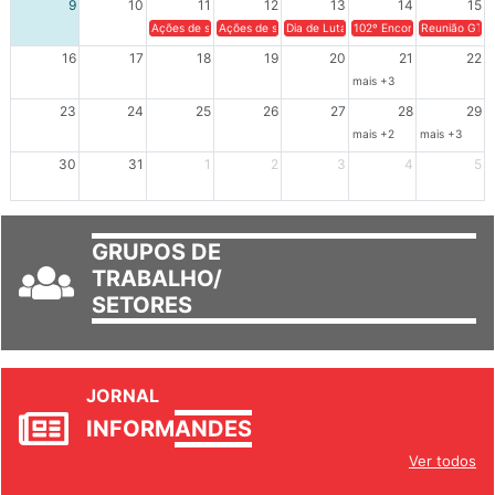
9
10
11
12
13
14
15
Ações de solidariedade a Cuba no Rio Grande do Sul - 100 anos 
Ações de solidariedade a Cuba no Rio Grande do Su
Dia de Luta em Defesa de Cuba e da S
102º Encontro da Regional
Reunião GTPE
16
17
18
19
20
21
22
mais +3
23
24
25
26
27
28
29
mais +2
mais +3
30
31
1
2
3
4
5
GRUPOS DE
TRABALHO/
SETORES
JORNAL
INFORM
ANDES
Ver todos