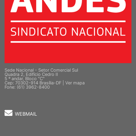
Sede Nacional - Setor Comercial Sul
Quadra 2, Edifício Cedro II
5 º andar, Bloco "C"
Cep: 70302-914 Brasília-DF |
Ver mapa
Fone: (61) 3962-8400
WEBMAIL