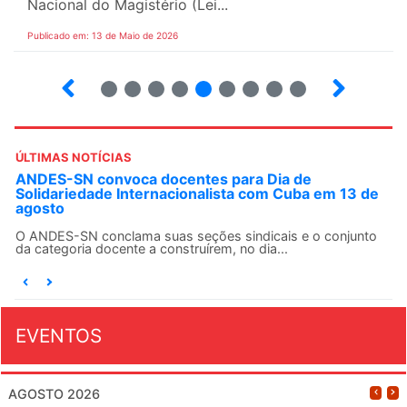
Nacional do Magistério (Lei...
Publicado em: 13 de Maio de 2026
6
7
8
9
10
12
13
14
ÚLTIMAS NOTÍCIAS
ANDES-SN convoca docentes para Dia de
Solidariedade Internacionalista com Cuba em 13 de
agosto
O ANDES-SN conclama suas seções sindicais e o conjunto
da categoria docente a construírem, no dia...
EVENTOS
AGOSTO 2026