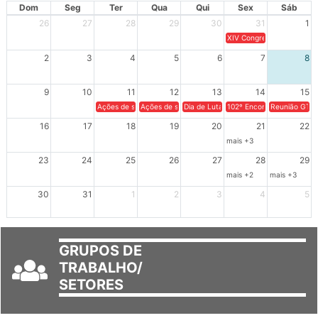
Dom
Seg
Ter
Qua
Qui
Sex
Sáb
26
27
28
29
30
31
1
XIV Congresso Brasileiro 
2
3
4
5
6
7
8
9
10
11
12
13
14
15
Ações de solidariedade a Cuba no Rio Grande do Sul - 100 anos 
Ações de solidariedade a Cuba no Rio Grande do Su
Dia de Luta em Defesa de Cuba e da S
102º Encontro da Regional
Reunião GTPE
16
17
18
19
20
21
22
mais +3
23
24
25
26
27
28
29
mais +2
mais +3
30
31
1
2
3
4
5
GRUPOS DE
TRABALHO/
SETORES