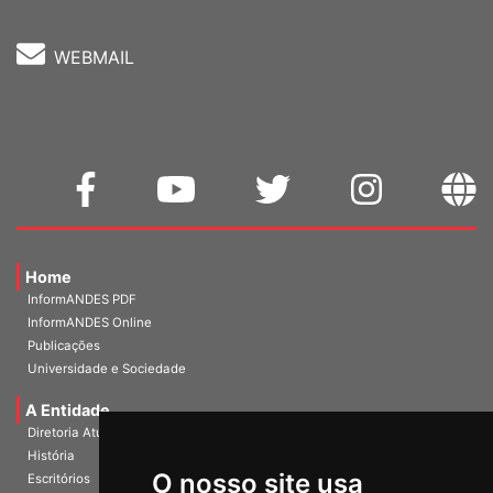
WEBMAIL
Home
InformANDES PDF
InformANDES Online
Publicações
Universidade e Sociedade
A Entidade
Diretoria Atual
História
O nosso site usa
Escritórios