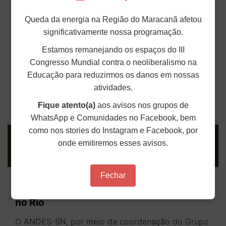
Multidão vai às ruas na Argentina contra
cortes de Milei nas universidades
Queda da energia na Região do Maracanã afetou
significativamente nossa programação.
públicas
Estamos remanejando os espaços do III
Centenas de milhares de pessoas se manifestaram
na terça-feira (12) em todas as províncias da
Congresso Mundial contra o neoliberalismo na
Argentina, como parte da Quarta Marcha
Educação para reduzirmos os danos em nossas
Universitária Federal. O protesto reuniu
estudantes, docentes, técnicos e técnicas
atividades.
administrativos, representantes sindicais, de...
Fique atento(a)
aos avisos nos grupos de
Publicado em: 15 de Maio de 2026
WhatsApp e Comunidades no Facebook, bem
como nos stories do Instagram e Facebook, por
onde emitiremos esses avisos.
ANDES-SN realiza Seminário Memória,
Fechar
Verdade, Justiça e Reparação em junho
no Rio
O ANDES-SN, por meio da coordenação do Grupo