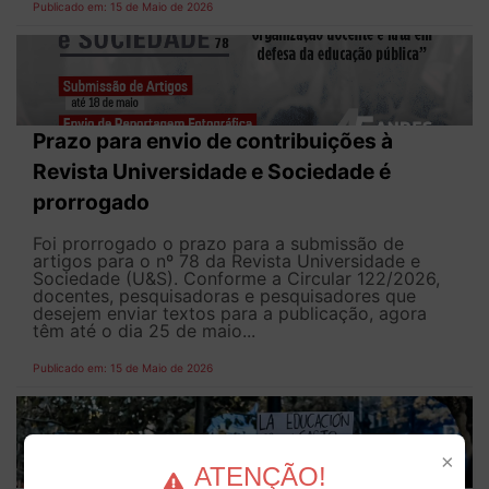
Publicado em: 15 de Maio de 2026
Prazo para envio de contribuições à
Revista Universidade e Sociedade é
prorrogado
Foi prorrogado o prazo para a submissão de
artigos para o nº 78 da Revista Universidade e
Sociedade (U&S). Conforme a Circular 122/2026,
docentes, pesquisadoras e pesquisadores que
desejem enviar textos para a publicação, agora
têm até o dia 25 de maio...
Publicado em: 15 de Maio de 2026
×
ATENÇÃO!