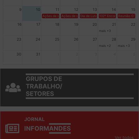
9
10
11
12
13
14
15
Ações de solidariedade a Cuba no Rio Grande do Sul - 100 anos 
Ações de solidariedade a Cuba no Rio Grande do Su
Dia de Luta em Defesa de Cuba e da S
102º Encontro da Regional
Reunião GTPE
16
17
18
19
20
21
22
mais +3
23
24
25
26
27
28
29
mais +2
mais +3
30
31
1
2
3
4
5
GRUPOS DE
TRABALHO/
SETORES
JORNAL
INFORM
ANDES