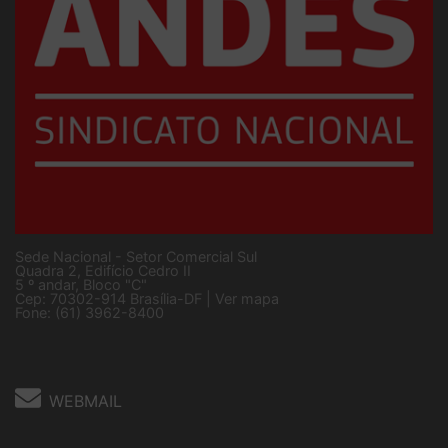
Sede Nacional - Setor Comercial Sul
Quadra 2, Edifício Cedro II
5 º andar, Bloco "C"
Cep: 70302-914 Brasília-DF |
Ver mapa
Fone: (61) 3962-8400
WEBMAIL