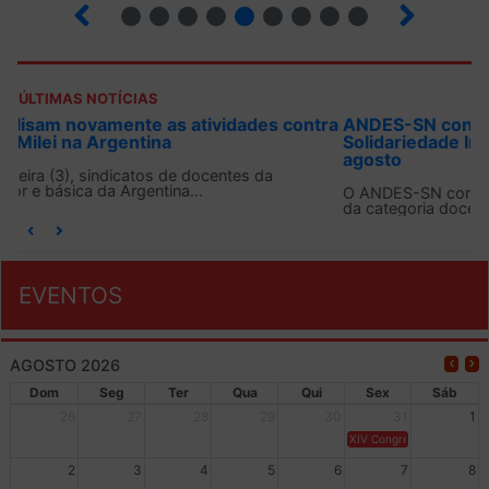
6
7
8
9
10
12
13
14
ÚLTIMAS NOTÍCIAS
ANDES-SN convoca docentes para Dia de
Solidariedade Internacionalista com Cuba em 13 de
agosto
O ANDES-SN conclama suas seções sindicais e o conjunto
da categoria docente a construírem, no dia...
EVENTOS
AGOSTO 2026
Dom
Seg
Ter
Qua
Qui
Sex
Sáb
26
27
28
29
30
31
1
XIV Congresso Brasileiro 
2
3
4
5
6
7
8