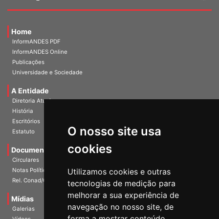
Home
InformANDES PDF
InformANDES Online
Publicações
Universidade e Sociedade
A Entidade
Diretoria Atual
História
O nosso site usa
Escritórios
Estatuto
cookies
Documentos
Circulares
Utilizamos cookies e outras
Notas Políticas
tecnologias de medição para
Rel. Conad/Congresso
melhorar a sua experiência de
navegação no nosso site, de
Mídias
Galerias
forma a mostrar conteúdo