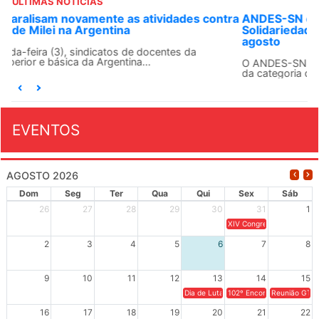
ÚLTIMAS NOTÍCIAS
ANDES-SN convoca docentes para Dia de
Solidariedade Internacionalista com Cuba em 13 de
agosto
O ANDES-SN conclama suas seções sindicais e o conjunto
da categoria docente a construírem, no dia...
EVENTOS
AGOSTO 2026
Dom
Seg
Ter
Qua
Qui
Sex
Sáb
26
27
28
29
30
31
1
XIV Congresso Brasileiro 
2
3
4
5
6
7
8
9
10
11
12
13
14
15
Dia de Luta em Defesa de Cuba e da S
102º Encontro da Regional
Reunião GTPE