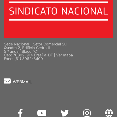
Sede Nacional - Setor Comercial Sul
Quadra 2, Edifício Cedro II
5 º andar, Bloco "C"
Cep: 70302-914 Brasília-DF |
Ver mapa
Fone: (61) 3962-8400
WEBMAIL