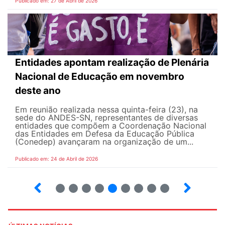
Publicado em: 27 de Abril de 2026
Entidades apontam realização de Plenária
Nacional de Educação em novembro
deste ano
Em reunião realizada nessa quinta-feira (23), na
sede do ANDES-SN, representantes de diversas
entidades que compõem a Coordenação Nacional
das Entidades em Defesa da Educação Pública
(Conedep) avançaram na organização de um...
Publicado em: 24 de Abril de 2026
8
9
10
12
13
14
15
16