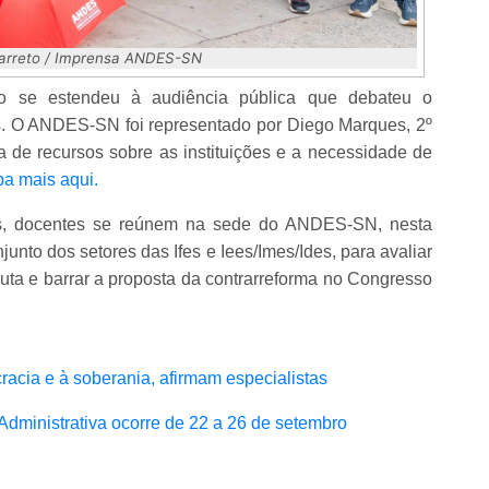
Barreto / Imprensa ANDES-SN
ão se estendeu à audiência pública que debateu o
s. O ANDES-SN foi representado por Diego Marques, 2º
ta de recursos sobre as instituições e a necessidade de
ba mais aqui.
s, docentes se reúnem na sede do ANDES-SN, nesta
njunto dos setores das Ifes e Iees/Imes/Ides, para avaliar
 luta e barrar a proposta da contrarreforma no Congresso
acia e à soberania, afirmam especialistas
Administrativa ocorre de 22 a 26 de setembro