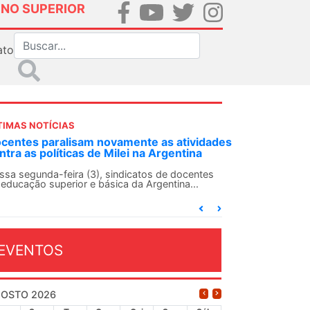
INO SUPERIOR
ato
TIMAS NOTÍCIAS
DES-SN convoca docentes para Dia de
lidariedade Internacionalista com Cuba em
 de agosto
ANDES-SN conclama suas seções sindicais e o
njunto da categoria docente a construírem, no
...
EVENTOS