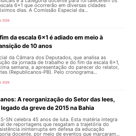
ndicais e a categoria docente para fortalecerem os
escala 6x1 que ocorrerão em diversas cidades
róximos dias. A Comissão Especial da...
e 2026
fim da escala 6x1 é adiado em meio à
ansição de 10 anos
ial da Câmara dos Deputados, que analisa as
ção da jornada de trabalho e do fim da escala 6x1,
xima semana, a apresentação do parecer do relator,
tes (Republicanos-PB). Pelo cronograma...
e 2026
nos: A reorganização do Setor das Iees,
o legado da greve de 2015 na Bahia
-SN celebra 45 anos de luta. Esta matéria integra
al de reportagens que resgatam a trajetória do
esistência ininterrupta em defesa da educação
goria docente, por meio de eventos que marcaram...