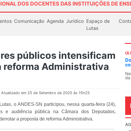
IONAL DOS DOCENTES DAS INSTITUIÇÕES DE ENS
entos
Comunicação
Agenda
Jurídico
Espaço de
Cont
Lutas
res públicos intensificam
ÚL
AN
a reforma Administrativa
So
13
O 
co
dia
Atualizado em 25 de Setembro de 2025 às 15h25
utas, o ANDES-SN participou, nessa quarta-feira (24),
res e audiência pública na Câmara dos Deputados,
rrotar a proposta de reforma Administrativa.