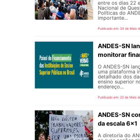
entre os dias 22 
Nacional de Quest
Políticas do AND
importante...
Publicado em: 24 de Maio 
ANDES-SN lanç
monitorar fin
O ANDES-SN lançou
uma plataforma i
detalhado dos dad
ensino superior n
endereço...
Publicado em: 22 de Maio d
ANDES-SN conv
da escala 6x1
A diretoria do A