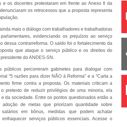
s e os docentes protestaram em frente ao Anexo II da
 denunciaram os retrocessos que a proposta representa
população.
r ainda mais o diálogo com trabalhadores e trabalhadoras
arlamentares, evidenciando os prejuízos ao serviço
o dessa contrarreforma. O saldo foi o fortalecimento da
oposta que ataque o serviço público e os direitos do
, presidente do ANDES-SN.
es públicos percorreram gabinetes para dialogar com
ial “5 razões para dizer NÃO à Reforma” e a “Carta a
nto firme contra a proposta. Os materiais criticam a
o pretexto de reduzir privilégios de uma minoria, ela
o e da sociedade. Entre os pontos questionados estão a
 a adoção de metas que priorizam quantidade sobre
 salários em bônus, medidas que podem achatar
 enfraquecer serviços públicos essenciais. Acesse o