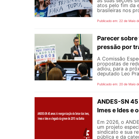
as suas seções si
atos pelo fim da 
brasileiras nos p
Publicado em: 22 de Maio d
Parecer sobre 
pressão por tr
A Comissão Espec
propostas de redu
adiou, para a pró
deputado Leo Pra
Publicado em: 20 de Maio d
ANDES-SN 45 a
Imes e Ides e 
Em 2026, o ANDES
um projeto especi
sindicato e sua r
pública e da cate