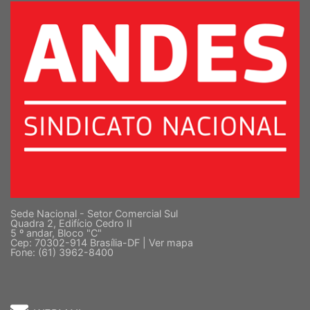
Sede Nacional - Setor Comercial Sul
Quadra 2, Edifício Cedro II
5 º andar, Bloco "C"
Cep: 70302-914 Brasília-DF |
Ver mapa
Fone: (61) 3962-8400
WEBMAIL