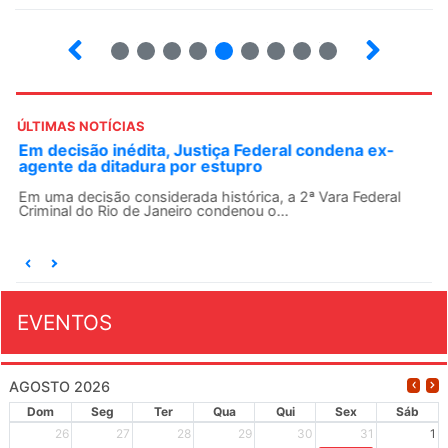
4
5
6
7
8
9
10
12
ÚLTIMAS NOTÍCIAS
Em decisão inédita, Justiça Federal condena ex-
agente da ditadura por estupro
Em uma decisão considerada histórica, a 2ª Vara Federal
Criminal do Rio de Janeiro condenou o...
EVENTOS
AGOSTO 2026
Dom
Seg
Ter
Qua
Qui
Sex
Sáb
26
27
28
29
30
31
1
XIV Congresso Brasileiro 