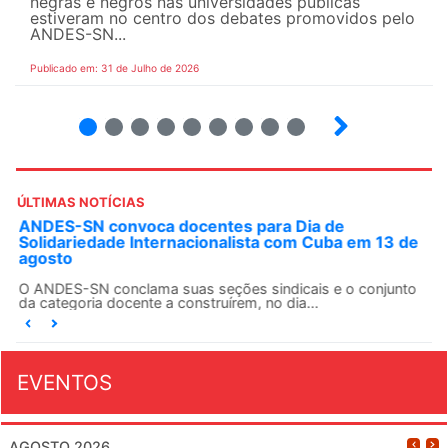
negras e negros nas universidades públicas
estiveram no centro dos debates promovidos pelo
ANDES-SN...
Publicado em: 31 de Julho de 2026
2
3
4
5
6
7
8
9
ÚLTIMAS NOTÍCIAS
ANDES-SN convoca docentes para Dia de
Solidariedade Internacionalista com Cuba em 13 de
agosto
O ANDES-SN conclama suas seções sindicais e o conjunto
da categoria docente a construírem, no dia...
EVENTOS