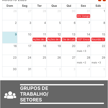
AGOSTO 2026
Dom
Seg
Ter
Qua
Qui
Sex
Sáb
26
27
28
29
30
31
1
XIV Congresso Brasileiro 
2
3
4
5
6
7
8
9
10
11
12
13
14
15
Ações de solidariedade a Cuba no Rio Grande do Sul - 100 anos 
Ações de solidariedade a Cuba no Rio Grande do Su
Dia de Luta em Defesa de Cuba e da S
102º Encontro da Regional
Reunião GTPE
16
17
18
19
20
21
22
mais +3
23
24
25
26
27
28
29
mais +2
mais +3
30
31
1
2
3
4
5
GRUPOS DE
TRABALHO/
SETORES