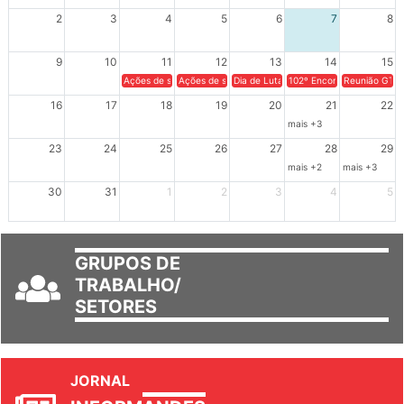
XIV Congresso Brasileiro 
2
3
4
5
6
7
8
9
10
11
12
13
14
15
Ações de solidariedade a Cuba no Rio Grande do Sul - 100 anos 
Ações de solidariedade a Cuba no Rio Grande do Su
Dia de Luta em Defesa de Cuba e da S
102º Encontro da Regional
Reunião GTPE
16
17
18
19
20
21
22
mais +3
23
24
25
26
27
28
29
mais +2
mais +3
30
31
1
2
3
4
5
GRUPOS DE
TRABALHO/
SETORES
JORNAL