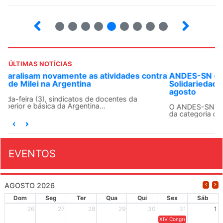
8
9
10
12
13
14
15
16
ÚLTIMAS NOTÍCIAS
ANDES-SN convoca docentes para Dia de
Solidariedade Internacionalista com Cuba em 13 de
agosto
O ANDES-SN conclama suas seções sindicais e o conjunto
da categoria docente a construírem, no dia...
EVENTOS
AGOSTO 2026
Dom
Seg
Ter
Qua
Qui
Sex
Sáb
26
27
28
29
30
31
1