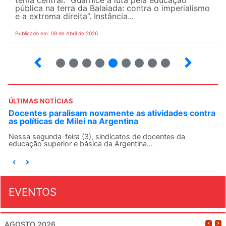
tema central: “Guarnicê a luta pela educação
pública na terra da Balaiada: contra o imperialismo
e a extrema direita”. Instância...
Publicado em: 09 de Abril de 2026
10
12
13
14
15
16
17
18
ÚLTIMAS NOTÍCIAS
Docentes paralisam novamente as atividades contra
as políticas de Milei na Argentina
Nessa segunda-feira (3), sindicatos de docentes da
educação superior e básica da Argentina...
EVENTOS
AGOSTO 2026