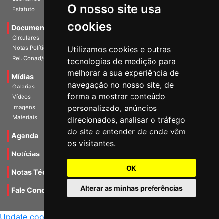
O nosso site usa
Estatuto
cookies
Documentos
Circulares
Notas Políticas
Utilizamos cookies e outras
Rel. Conad/Congresso
tecnologias de medição para
melhorar a sua experiência de
Mídias
navegação no nosso site, de
Galerias
forma a mostrar conteúdo
Vídeos
personalizado, anúncios
Imagens
Materiais
direcionados, analisar o tráfego
do site e entender de onde vêm
Agenda
os visitantes.
Notícias
OK
Notas Técnicas
Alterar as minhas preferências
Fale Conocsco
MANTIDO POR Camaleão Soft
Update cookies preferences