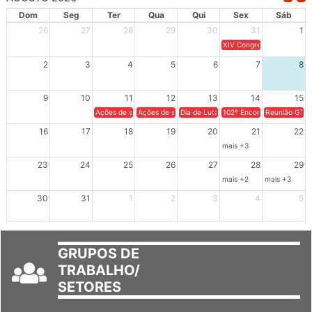
Dom
Seg
Ter
Qua
Qui
Sex
Sáb
26
27
28
29
30
31
1
XIV Congresso Brasileiro 
2
3
4
5
6
7
8
9
10
11
12
13
14
15
Ações de solidariedade a Cuba no Rio Grande do Sul - 100 anos 
Ações de solidariedade a Cuba no Rio Grande do Su
Dia de Luta em Defesa de Cuba e da S
102º Encontro da Regional
Reunião GTPE
16
17
18
19
20
21
22
mais +3
23
24
25
26
27
28
29
mais +2
mais +3
30
31
1
2
3
4
5
GRUPOS DE
TRABALHO/
SETORES