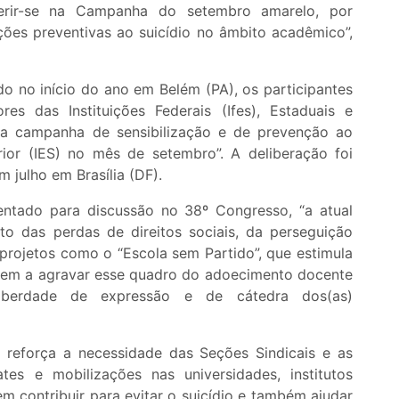
erir-se na Campanha do setembro amarelo, por
ações preventivas ao suicídio no âmbito acadêmico”,
 no início do ano em Belém (PA), os participantes
es das Instituições Federais (Ifes), Estaduais e
a campanha de sensibilização e de prevenção ao
erior (IES) no mês de setembro”. A deliberação foi
 julho em Brasília (DF).
ntado para discussão no 38º Congresso, “a atual
to das perdas de direitos sociais, da perseguição
projetos como o “Escola sem Partido”, que estimula
endem a agravar esse quadro do adoecimento docente
berdade de expressão e de cátedra dos(as)
 reforça a necessidade das Seções Sindicais e as
es e mobilizações nas universidades, institutos
m contribuir para evitar o suicídio e também ajudar