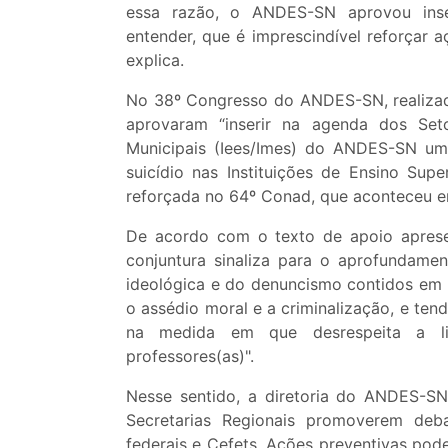
essa razão, o ANDES-SN aprovou ins
entender, que é imprescindível reforçar 
explica.
No 38º Congresso do ANDES-SN, realizado
aprovaram “inserir na agenda dos Setor
Municipais (Iees/Imes) do ANDES-SN um
suicídio nas Instituições de Ensino Sup
reforçada no 64º Conad, que aconteceu em
De acordo com o texto de apoio aprese
conjuntura sinaliza para o aprofundamen
ideológica e do denuncismo contidos em 
o assédio moral e a criminalização, e t
na medida em que desrespeita a li
professores(as)".
Nesse sentido, a diretoria do ANDES-SN
Secretarias Regionais promoverem debat
federais e Cefets. Ações preventivas pode