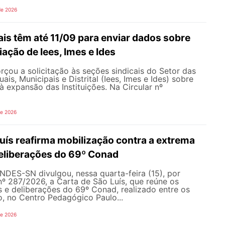
de 2026
is têm até 11/09 para enviar dados sobre
iação de Iees, Imes e Ides
çou a solicitação às seções sindicais do Setor das
uais, Municipais e Distrital (Iees, Imes e Ides) sobre
à expansão das Instituições. Na Circular nº
de 2026
uís reafirma mobilização contra a extrema
 deliberações do 69º Conad
NDES-SN divulgou, nessa quarta-feira (15), por
nº 287/2026, a Carta de São Luís, que reúne os
s e deliberações do 69º Conad, realizado entre os
ho, no Centro Pedagógico Paulo...
de 2026