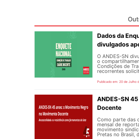
Out
Dados da Enqu
divulgados ap
O ANDES-SN divulg
o compartilhamen
Condições de Tra
recorrentes solici
Publicado em: 20 de Julho 
ANDES-SN 45 
Docente
Como parte das 
mensal de reporta
movimento sindic
Pretas no Brasil,