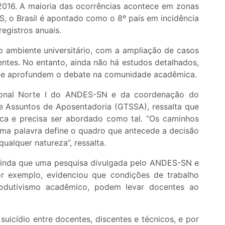
016. A maioria das ocorrências acontece em zonas
S, o Brasil é apontado como o 8º país em incidência
egistros anuais.
o ambiente universitário, com a ampliação de casos
entes. No entanto, ainda não há estudos detalhados,
 e aprofundem o debate na comunidade acadêmica.
egional Norte I do ANDES-SN e da coordenação do
e Assuntos de Aposentadoria (GTSSA), ressalta que
ca e precisa ser abordado como tal. “Os caminhos
uma palavra define o quadro que antecede a decisão
e qualquer natureza”, ressalta.
 ainda que uma pesquisa divulgada pelo ANDES-SN e
or exemplo, evidenciou que condições de trabalho
rodutivismo acadêmico, podem levar docentes ao
suicídio entre docentes, discentes e técnicos, e por