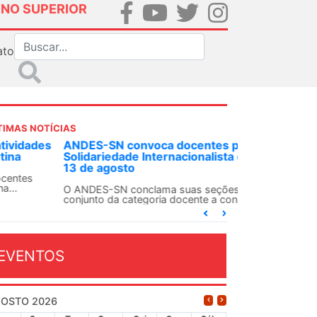
INO SUPERIOR
ato
TIMAS NOTÍCIAS
DES-SN convoca docentes para Dia de
lidariedade Internacionalista com Cuba em
 de agosto
ANDES-SN conclama suas seções sindicais e o
njunto da categoria docente a construírem, no
...
EVENTOS