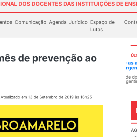
IONAL DOS DOCENTES DAS INSTITUIÇÕES DE ENS
entos
Comunicação
Agenda
Jurídico
Espaço de
Cont
Lutas
mês de prevenção ao
ÚL
AN
So
13
O 
co
dia
Atualizado em 13 de Setembro de 2019 às 16h25