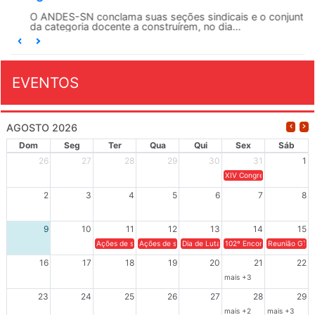
O ANDES-SN conclama suas seções sindicais e o conjunto
da categoria docente a construírem, no dia...
EVENTOS
AGOSTO 2026
Dom
Seg
Ter
Qua
Qui
Sex
Sáb
26
27
28
29
30
31
1
XIV Congresso Brasileiro 
2
3
4
5
6
7
8
9
10
11
12
13
14
15
Ações de solidariedade a Cuba no Rio Grande do Sul - 100 anos 
Ações de solidariedade a Cuba no Rio Grande do Su
Dia de Luta em Defesa de Cuba e da S
102º Encontro da Regional
Reunião GTPE
16
17
18
19
20
21
22
mais +3
23
24
25
26
27
28
29