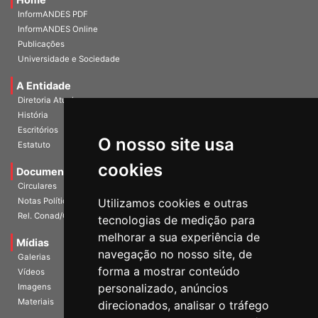
Home
InformANDES PDF
InformANDES Online
Publicações
Universidade e Sociedade
A Entidade
Diretoria Atual
História
O nosso site usa
Escritórios
Estatuto
cookies
Documentos
Circulares
Utilizamos cookies e outras
Notas Políticas
tecnologias de medição para
Rel. Conad/Congresso
melhorar a sua experiência de
navegação no nosso site, de
Mídias
Galerias
forma a mostrar conteúdo
Vídeos
personalizado, anúncios
Imagens
direcionados, analisar o tráfego
Materiais