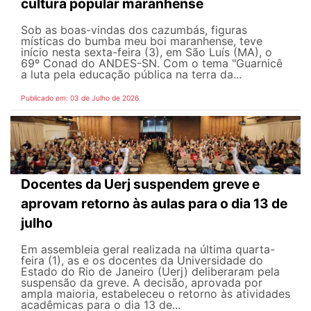
cultura popular maranhense
Sob as boas-vindas dos cazumbás, figuras
místicas do bumba meu boi maranhense, teve
início nesta sexta-feira (3), em São Luís (MA), o
69º Conad do ANDES-SN. Com o tema "Guarnicê
a luta pela educação pública na terra da...
Publicado em: 03 de Julho de 2026
Docentes da Uerj suspendem greve e
aprovam retorno às aulas para o dia 13 de
julho
Em assembleia geral realizada na última quarta-
feira (1), as e os docentes da Universidade do
Estado do Rio de Janeiro (Uerj) deliberaram pela
suspensão da greve. A decisão, aprovada por
ampla maioria, estabeleceu o retorno às atividades
acadêmicas para o dia 13 de...