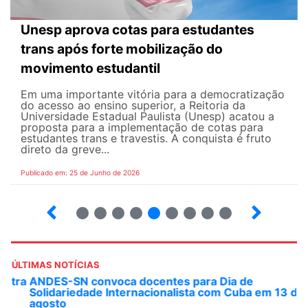
Unesp aprova cotas para estudantes
trans após forte mobilização do
movimento estudantil
Em uma importante vitória para a democratização
do acesso ao ensino superior, a Reitoria da
Universidade Estadual Paulista (Unesp) acatou a
proposta para a implementação de cotas para
estudantes trans e travestis. A conquista é fruto
direto da greve...
Publicado em: 25 de Junho de 2026
2
3
4
5
6
7
8
9
ÚLTIMAS NOTÍCIAS
ANDES-SN convoca docentes para Dia de
Solidariedade Internacionalista com Cuba em 13 de
agosto