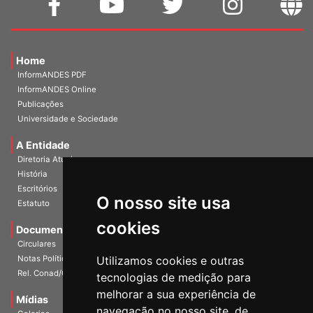
Home
InformANDES PDF
InformANDES Online
Publicações
Universidade e Sociedade
A Entidade
Diretoria Atual
História
O nosso site usa
Escritórios
Estatuto
cookies
Documentos
Circulares
Utilizamos cookies e outras
Notas Políticas
tecnologias de medição para
Rel. Conad/Congresso
melhorar a sua experiência de
navegação no nosso site, de
Mídias