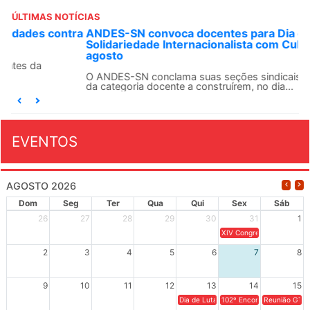
ÚLTIMAS NOTÍCIAS
ANDES-SN convoca docentes para Dia de
Solidariedade Internacionalista com Cuba em 13 de
agosto
O ANDES-SN conclama suas seções sindicais e o conjunto
da categoria docente a construírem, no dia...
EVENTOS
AGOSTO 2026
Dom
Seg
Ter
Qua
Qui
Sex
Sáb
26
27
28
29
30
31
1
XIV Congresso Brasileiro 
2
3
4
5
6
7
8
9
10
11
12
13
14
15