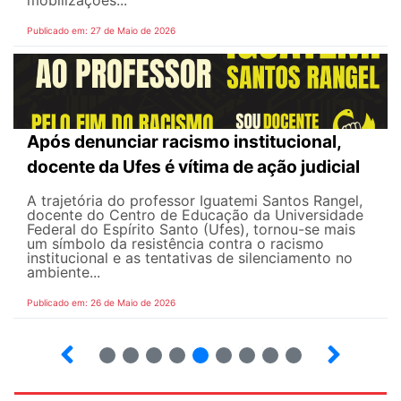
mobilizações...
Publicado em: 27 de Maio de 2026
Após denunciar racismo institucional,
docente da Ufes é vítima de ação judicial
A trajetória do professor Iguatemi Santos Rangel,
docente do Centro de Educação da Universidade
Federal do Espírito Santo (Ufes), tornou-se mais
um símbolo da resistência contra o racismo
institucional e as tentativas de silenciamento no
ambiente...
Publicado em: 26 de Maio de 2026
4
5
6
7
8
9
10
12