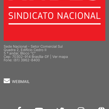
Sede Nacional - Setor Comercial Sul
Quadra 2, Edifício Cedro II
5 º andar, Bloco "C"
Cep: 70302-914 Brasília-DF |
Ver mapa
Fone: (61) 3962-8400
WEBMAIL